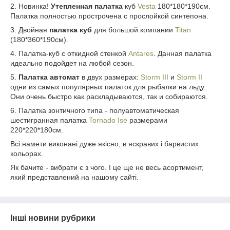
2. Новинка!
Утепленная палатка
куб
Vesta
180*180*190см.
Палатка полностью прострочена с прослойкой синтепона.
3. Двойная
палатка куб
для большой компании
Titan
(180*360*190см).
4. Палатка-куб с откидной стенкой
Antares
. Данная палатка
идеально подойдет на любой сезон.
5.
Палатка автомат
в двух размерах:
Storm III
и
Storm II
одни из самых популярных палаток для рыбалки на льду.
Они очень быстро как раскладываются, так и собираются.
6. Палатка зонтичного типа - полуавтоматическая
шестигранная палатка
Tornado Ise
размерами
220*220*180см.
Всі намети виконані дуже якісно, в яскравих і барвистих
кольорах.
Як бачите - вибрати є з чого. І це ще не весь асортимент,
який представлений на нашому сайті.
Інші новини рубрики