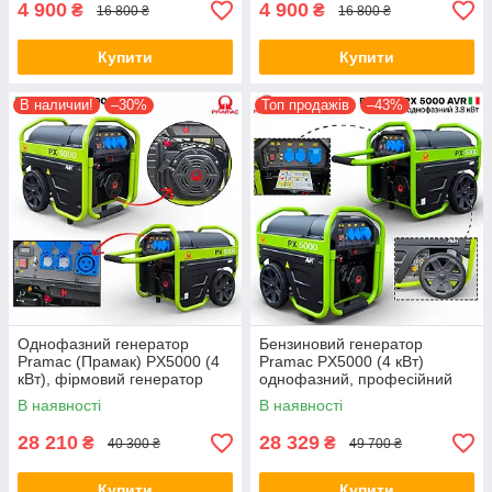
4 900
4 900
₴
₴
16 800 ₴
16 800 ₴
Купити
Купити
В наличии!
–30%
Топ продажів
–43%
Однофазний генератор
Бензиновий генератор
Pramac (Прамак) PX5000 (4
Pramac PX5000 (4 кВт)
кВт), фірмовий генератор
однофазний, професійний
для часного будинку Pramac
генератор Pramac (Італія)
В наявності
В наявності
(Італія)
28 210
28 329
₴
₴
40 300 ₴
49 700 ₴
Купити
Купити