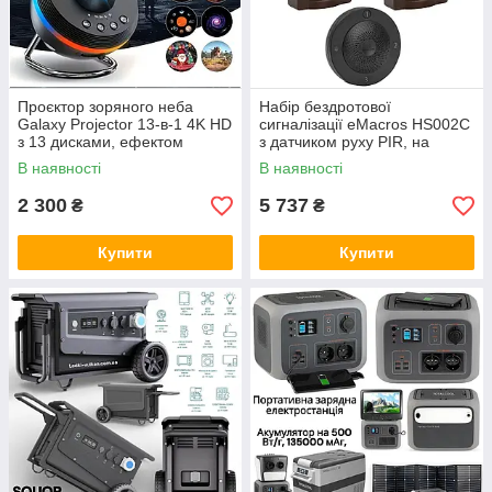
Проєктор зоряного неба
Набір бездротової
Galaxy Projector 13-в-1 4K HD
сигналізації eMacros HS002C
з 13 дисками, ефектом
з датчиком руху PIR, на
падаючих зірок
сонячній батареї, дальність
В наявності
В наявності
до 800 м
2 300
5 737
₴
₴
Купити
Купити