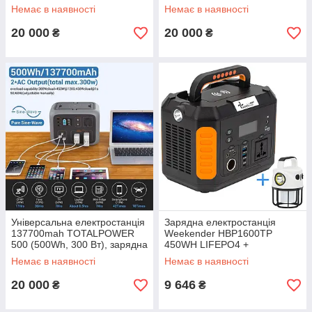
станція Totalcool (аналог
Немає в наявності
Немає в наявності
Bluetti)
20 000
20 000
₴
₴
Універсальна електростанція
Зарядна електростанція
137700mah TOTALPOWER
Weekender HBP1600TP
500 (500Wh, 300 Вт), зарядна
450WH LIFEPO4 +
станція Totalcool - аналог
багатофункціональний
Немає в наявності
Немає в наявності
Bluetti
ліхтар-павербанк в
подарунок!
20 000
9 646
₴
₴