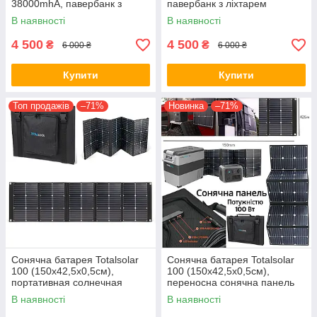
38000mhA, павербанк з
павербанк з ліхтарем
ліхтарем (червоне, біле
(червоне, біле світло)
В наявності
В наявності
світло)
4 500
4 500
₴
₴
6 000 ₴
6 000 ₴
Купити
Купити
Топ продажів
–71%
Новинка
–71%
Сонячна батарея Totalsolar
Сонячна батарея Totalsolar
100 (150х42,5х0,5см),
100 (150х42,5х0,5см),
портативная солнечная
переносна сонячна панель
панель Totalsolar
Totalsolar
В наявності
В наявності