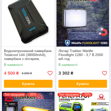
Водонепроникний павербанк
Ліхтар Trakker Nitelife
Totalcool 144 (38000mhA),
Floodlight 1280 - 3,7 В 2000
павербанк з ліхтарем,
мА·год
фірмовий потужний
В наявності
В наявності
павербанк (Англія)
4 500
3 302
₴
₴
6 000 ₴
Купити
Купити
Топ продажів
–20%
Топ продажів
–30%