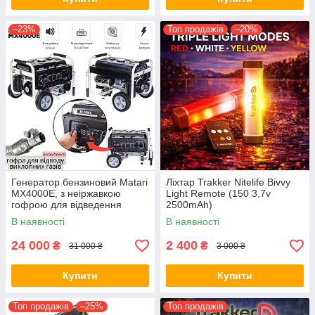
–23%
Топ продажів
–20%
Генератор бензиновий Matari
Ліхтар Trakker Nitelife Bivvy
MX4000E, з неіржавкою
Light Remote (150 3,7v
гофрою для відведення
2500mAh)
вихлопних газів
В наявності
В наявності
24 000
2 400
₴
₴
31 000 ₴
3 000 ₴
Купити
Купити
Топ продажів
–25%
Топ продажів