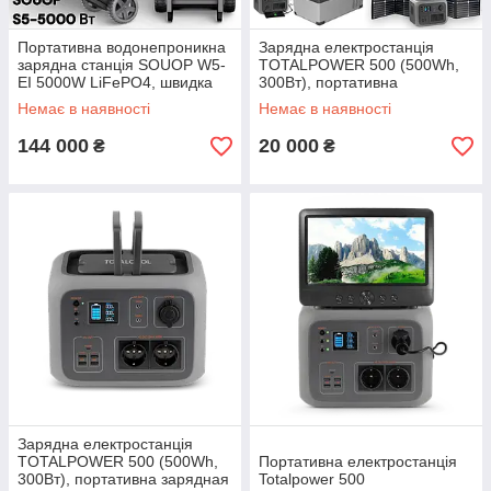
Портативна водонепроникна
Зарядна електростанція
зарядна станція SOUOP W5-
TOTALPOWER 500 (500Wh,
EI 5000W LiFePO4, швидка
300Вт), портативна
зарядка 2 години
станціядля телефонів,
Немає в наявності
Немає в наявності
ноутбуків, роутерів тощо
(аналог Bluetti)
144 000
20 000
₴
₴
Зарядна електростанція
TOTALPOWER 500 (500Wh,
Портативна електростанція
300Вт), портативна зарядная
Totalpower 500