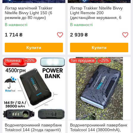
Ліхтар магнітний Trakker
Ліхтар Trakker Nitelife Bivvy
Nitelife Bivvy Light 150 (6
Light Remote 200
режимів до 80 годин)
(дистанційне керування, 6
режимів, 80 годин роботи)
В наявності
В наявності
1 714
2 939
₴
₴
Купити
Купити
Новинка
–25%
Топ продажів
–25%
Водонепроникний павербанк
Водонепроникний павербанк
Totalcool 144 (2года гарантії)
Totalcool 144 (38000mhA),