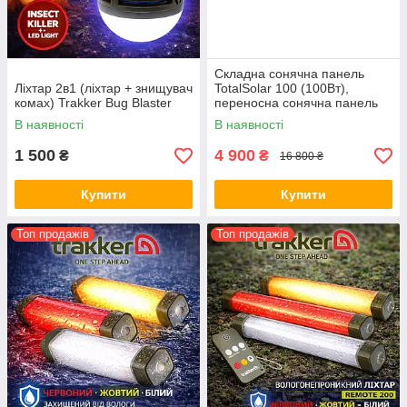
Складна сонячна панель
Ліхтар 2в1 (ліхтар + знищувач
TotalSolar 100 (100Вт),
комах) Trakker Bug Blaster
переносна сонячна панель
TotalSolar TS100
В наявності
В наявності
1 500
4 900
₴
₴
16 800 ₴
Купити
Купити
Топ продажів
Топ продажів