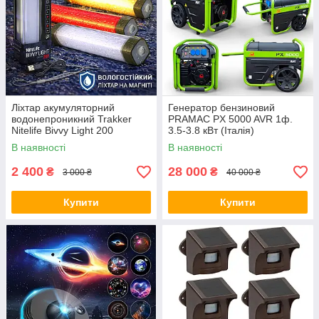
Ліхтар акумуляторний
Генератор бензиновий
водонепроникний Trakker
PRAMAC PX 5000 AVR 1ф.
Nitelife Bivvy Light 200
3.5-3.8 кВт (Італія)
В наявності
В наявності
2 400
28 000
₴
₴
3 000 ₴
40 000 ₴
Купити
Купити