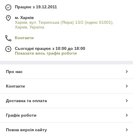
использовать их для пеших перемещений. Многие любители
водного спорта предпочитают обуваться в боты или тапки,
Працює з 19.12.2011
дабы сохранить ноги в тепле. Конструкция бот отличается
м. Харків
зависимо от их прямого назначения.
Харків, вул. Тюринська (Якіра) 13/2 (індекс 61001),
Харків, Україна
Мы сможем рассказать и проконсультировать по всем
интересующим вас вопросам, касательно представленного у
Контакти
нас
широкого ассортимента
, после чего, мы поможем
оформить заказ.
Сьогодні працює з 10:00 до 18:00
Показати весь графік роботи
Про нас
Контакти
Доставка та оплата
Графік роботи
Повна версія сайту