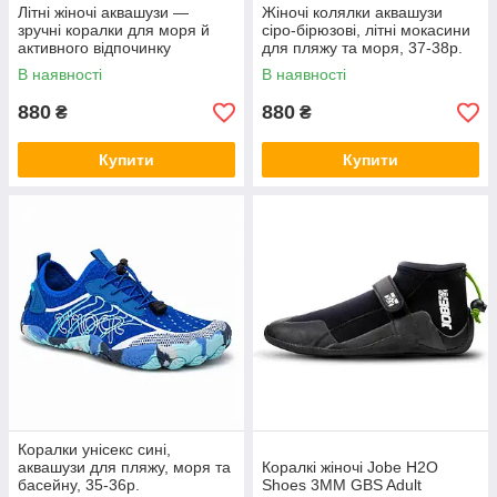
Літні жіночі аквашузи —
Жіночі колялки аквашузи
зручні коралки для моря й
сіро-бірюзові, літні мокасини
активного відпочинку
для пляжу та моря, 37-38р.
В наявності
В наявності
880
880
₴
₴
Купити
Купити
Коралки унісекс сині,
аквашузи для пляжу, моря та
Коралкі жіночі Jobe H2O
басейну, 35-36р.
Shoes 3MM GBS Adult