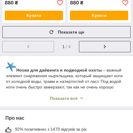
880
880
₴
₴
Купити
Купити
Показати ще
1
/ 4
Носки для дайвинга и подводной охоты
– важный
элемент снаряжения ныряльщика, который защищает ноги
от холодной воды, травм и натертостей от ласт. Под водой
ноги очень быстро замерзают, так как не очень хорошо
снабжаются кровью, потому есть смысл свести отвод тепла
на нет и максимально уменьшить доступ воды к ним и
Показати все
помощью дополнительного утеплителя.
Боты для дайвинга и подводной охоты
Про нас
предназначены для тех же, что и носки, целей, но обладают
более жесткой подошвой, что позволяет еще эффективнее
92% позитивних з 1470 відгуків за рік