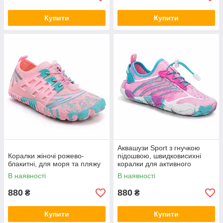
Купити
Купити
Аквашузи Sport з гнучкою
Коралки жіночі рожево-
підошвою, швидковисихні
блакитні, для моря та пляжу
коралки для активного
відпочинку
В наявності
В наявності
880
880
₴
₴
Купити
Купити