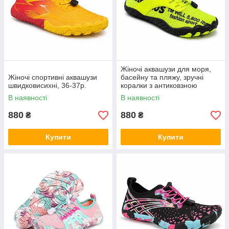
Жіночі аквашузи для моря,
Жіночі спортивні аквашузи
басейну та пляжу, зручні
швидковисихні, 36-37р.
коралки з антиковзною
підошвою, 38-39р.
В наявності
В наявності
880
880
₴
₴
Купити
Купити