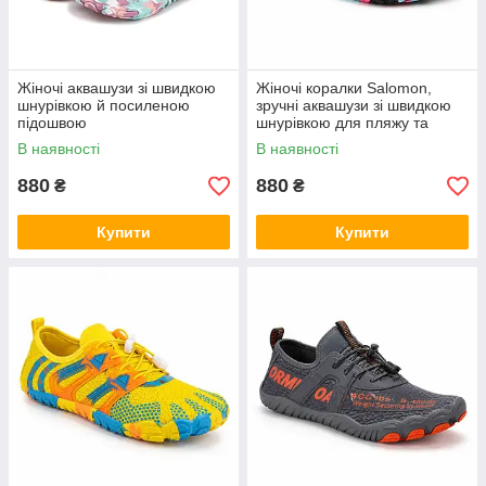
Жіночі аквашузи зі швидкою
Жіночі коралки Salomon,
шнурівкою й посиленою
зручні аквашузи зі швидкою
підошвою
шнурівкою для пляжу та
моря, 38р.
В наявності
В наявності
880
880
₴
₴
Купити
Купити