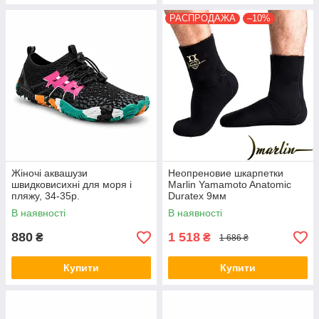
РАСПРОДАЖА
–10%
Жіночі аквашузи
Неопреновие шкарпетки
швидковисихні для моря і
Marlin Yamamoto Anatomic
пляжу, 34-35р.
Duratex 9мм
В наявності
В наявності
880
1 518
₴
₴
1 686 ₴
Купити
Купити