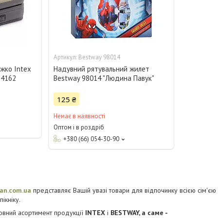
Bestway 98014
жко Intex
Надувний рятувальний жилет
64162
Bestway 98014 "Людина Павук"
125 ₴
Немає в наявності
Оптом і в роздріб
+380 (66) 054-30-90
kan.com.ua
представляє Вашій увазі товари для відпочинку всією сім'єю як
ікніку.
повний асортимент продукції
INTEX
і
BESTWAY, а саме -