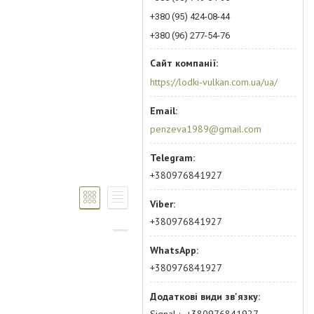
+380 (95) 424-08-44
+380 (96) 277-54-76
https://lodki-vulkan.com.ua/ua/
penzeva1989@gmail.com
+380976841927
+380976841927
+380976841927