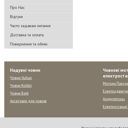
Про Нас
Відгуки
Часто задавані питання
Доставка та оплата
Повернення та обмін
Надувні човни
Човнові мот
електроста
Човни Vulkan
Мотори Парсун
Човни Kolibri
Електродвигу
Човни Bark
Акумуляторы
Аксесуари для човнів
Електростанції