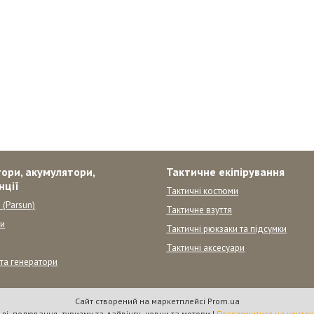
ори, акумулятори,
Тактичне екіпірування
нції
Тактичні костюми
 (Parsun)
Тактичне взуття
ни
Тактичні рюкзаки та підсумки
Тактичні аксесуари
 та генератори
Сайт створений на маркетплейсі
Prom.ua
"Вулкан" товари для риболовлі, полювання, туризму та дайвінгу, човни та мотори |
Поскаржитися на контен