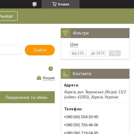
Кошик
льніше
Фільтри
Ціна
Знайти
Контакти
Кошик
Харків, вул. Тюринська (Якіра) 13/2
(індекс 61001), Харків, Україна
Повернення та обмін
+380 (66) 054-30-90
+380 (93) 726-46-06
+380 (96) 719-04-95