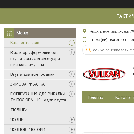
ТАКТИЧ
Харків, вул. Тюринська (Я
+380 (66) 054-30-90
+3
Каталог товарів
Військторг: формений одяг,
взуття, армійські аксесуари,
військова амуніція
Взуття для всієї родини
ЗИМОВА РИБАЛКА
ЕКІПІРУВАННЯ ДЛЯ РИБАЛКИ
Головна
Каталог 
ТА ПОЛЮВАННЯ - одяг, взуття
ТЮБІНГИ
ЧОВНИ
ЧОВНОВІ МОТОРИ