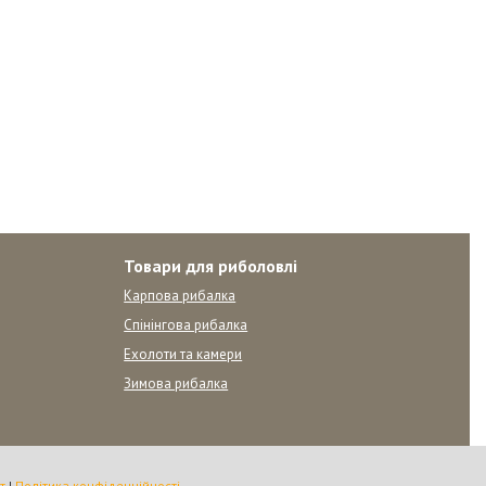
Товари для риболовлі
Карпова рибалка
Спінінгова рибалка
Ехолоти та камери
Зимова рибалка
т
|
Політика конфіденційності