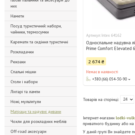
Газові пальники та аксесуари до
них
Намети
Посуд туристичний: набори,
чайники, термосумки
Intex 64162
Каремати та сидіння туристичні
Односпальне надувна лі
Prime Comfort Elevated 
Розкладачки
2 674 ₴
Рюкзаки
Спальні мішки
Немає в наявності
+380 (66) 054-30-90
Столи і набори
Ліхтарі та лампи
Ножі, мультитули
Матраци та надувні дивани
Інтернет-магазин
lodki-vul
Чохли для розкладних меблів
приватного будинку або на п
Off-road аксесуари
У даній групі Ви знайдете 