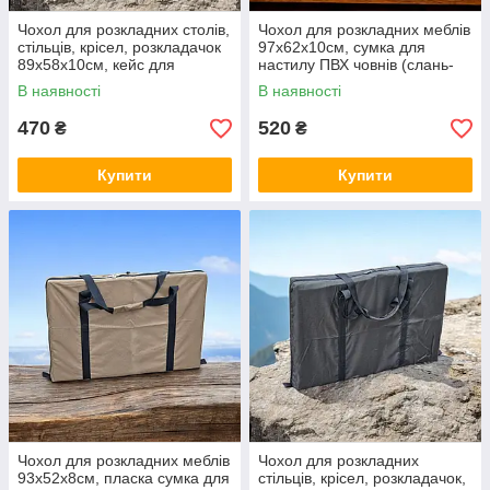
Чохол для розкладних столів,
Чохол для розкладних меблів
стільців, крісел, розкладачок
97х62х10см, сумка для
89х58х10см, кейс для
настилу ПВХ човнів (слань-
збереження та
книгаа)
В наявності
В наявності
транспортування складних
меблів
470
520
₴
₴
Купити
Купити
Чохол для розкладних меблів
Чохол для розкладних
93х52х8см, пласка сумка для
стільців, крісел, розкладачок,