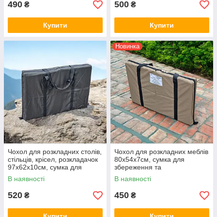
490
500
₴
₴
Купити
Купити
Новинка
Чохол для розкладних столів,
Чохол для розкладних меблів
стільців, крісел, розкладачок
80х54х7см, сумка для
97х62х10см, сумка для
збереження та
слань-книги в човен
транспортування складних
В наявності
В наявності
меблів
520
450
₴
₴
Купити
Купити