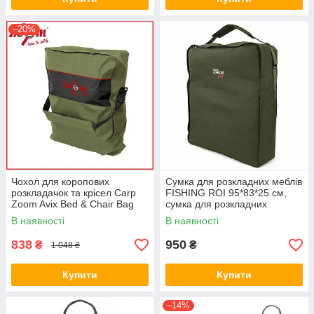
–20%
Чохол для коропових
Сумка для розкладних меблів
розкладачок та крісел Carp
FISHING ROI 95*83*25 см,
Zoom Avix Bed & Chair Bag
сумка для розкладних
80х80х20см
туристичних меблів (крісла,
В наявності
В наявності
розкладачки)
838
950
₴
₴
1 048 ₴
Купити
Купити
–14%