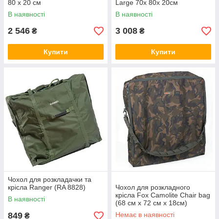
80 х 20 см
Large 70x 80x 20см
В наявності
В наявності
2 546
3 008
₴
₴
Купити
Купити
Чохол для розкладачки та
крісла Ranger (RA 8828)
Чохол для розкладного
крісла Fox Camolite Chair bag
В наявності
(68 см x 72 см x 18см)
849
Немає в наявності
₴