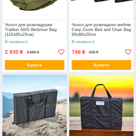
Чохол для розкладушки
Чохол для розкладних меблів
Trakker NXG Bedchair Bag
Carp Zoom Bed and Chair Bag
(115x85x25см)
80x80x20cm
В наявності
В наявності
2 930
748
₴
₴
3 665 ₴
935 ₴
Купити
Купити