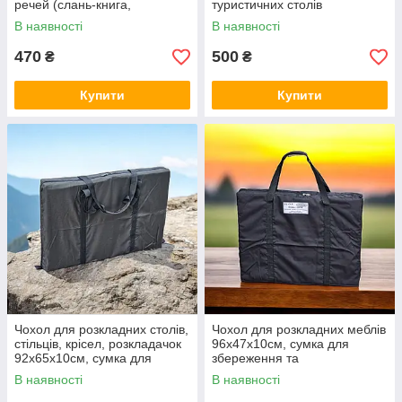
речей (слань-книга,
туристичних столів
розкладні меблі тощо)
100х60х10см
В наявності
В наявності
470
500
₴
₴
Купити
Купити
Чохол для розкладних столів,
Чохол для розкладних меблів
стільців, крісел, розкладачок
96х47х10см, сумка для
92х65х10см, сумка для
збереження та
перенесення та зберігання
транспортування складних
В наявності
В наявності
речей
меблів