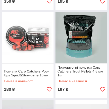
350
195
₴
₴
Прикормочні пелетси Carp
Поп-апи Carp Catchers Pop-
Catchers Trout Pellets 4,5 мм
Ups Squid&Strawberry 10мм
1кг
Немає в наявності
Немає в наявності
180
197
₴
₴