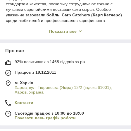
стандартам качества, поскольку сотрудничают только с
лучшими европейскими поставщиками сырья. Особое
уважение завоевали
бойлы Carp Catchers (Карп Кетчерс)
среди любителей и профессионалов карпфишинга.
Carp Catchers
выпускают большой ассортимент продукции,
Показати все
такой как:
Поп-апы, или плавающие бойлы
Бойлы RED и YESS
Про нас
Насадочные бойлы RED и YESS
92% позитивних з 1468 відгуків за рік
Насадочные бойлы серии Sport
Працює з 19.12.2011
Ликвиды
Стик-миксы RED и YESS
м. Харків
Харків, вул. Тюринська (Якіра) 13/2 (індекс 61001),
Пеллетс.
Харків, Україна
Контакти
Сьогодні працює з 10:00 до 18:00
Показати весь графік роботи