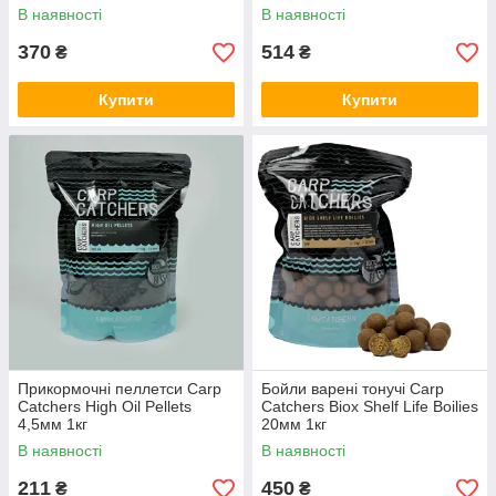
В наявності
В наявності
370
514
₴
₴
Купити
Купити
Прикормочні пеллетси Carp
Бойли варені тонучі Carp
Catchers High Oil Pellets
Catchers Biox Shelf Life Boilies
4,5мм 1кг
20мм 1кг
В наявності
В наявності
211
450
₴
₴