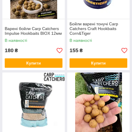
Бойли варені тонучі Carp
Варені бойли Carp Catchers
Catchers Craft Hookbaits
Impulse Hookbaits BIOX 12мм
Corn&Tiger
В наявності
В наявності
180
155
₴
₴
Купити
Купити