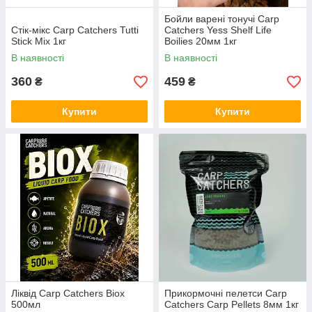
Бойли варені тонучі Carp
Стік-мікс Carp Catchers Tutti
Catchers Yess Shelf Life
Stick Mix 1кг
Boilies 20мм 1кг
В наявності
В наявності
360
459
₴
₴
Купити
Купити
Ліквід Carp Catchers Biox
Прикормочні пелетси Carp
500мл
Catchers Carp Pellets 8мм 1кг