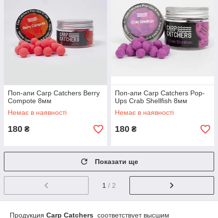
Поп-апи Carp Catchers Berry
Поп-апи Carp Catchers Pop-
Compote 8мм
Ups Crab Shellfish 8мм
Немає в наявності
Немає в наявності
180
180
₴
₴
Показати ще
1
/ 2
Продукция
Carp Catchers
соответствует высшим