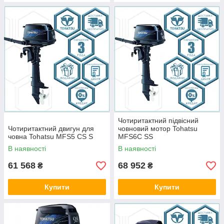
Чотиритактний підвісний
Чотиритактний двигун для
човновий мотор Tohatsu
човна Tohatsu MFS5 CS S
MFS6C SS
В наявності
В наявності
61 568
68 952
₴
₴
Купити
Купити