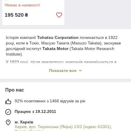
Немає в наявності
195 520
₴
Історія компанії
Tohatsu Corporation
починається в 1922
році, коли в Токіо, Масузо Таката (Masuzo Takata), заснував
дослідний інститут
Takata Motor
(Takata Motor Research
Institute).
У 1923 році, після землетрусу, компанія переміщається в
токійський передмістя Хонго і виробляє двигуни до
Показати все
іригаційним насосів в рамках урядових замовлень.
У 1925 році компанія перейменовується
Takata Motor
Enterprise
і з 1927 року для Міністерства залізничного
Про нас
транспорту Японії починається виробництво мотодрезин
"MF-70A".
92% позитивних з 1466 відгуків за рік
Компанія розширюється, реорганізовується і ще двічі
перейменовується. Випускаються генератори для
Працює з 19.12.2011
радіостанцій військового і цивільного призначення
м. Харків
У 1935 році розробляється перший підвісний човновий мотор
Харків, вул. Тюринська (Якіра) 13/2 (індекс 61001),
"
2F-50
". Це був 2-х тактний 2-х циліндровий мотор