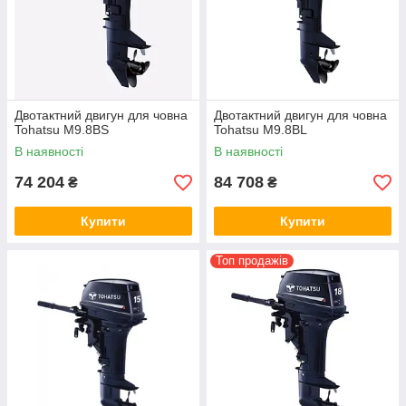
Двотактний двигун для човна
Двотактний двигун для човна
Tohatsu M9.8BS
Tohatsu M9.8BL
В наявності
В наявності
74 204
84 708
₴
₴
Купити
Купити
Топ продажів