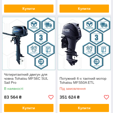
Купити
Купити
Чотиритактний двигун для
човна Tohatsu MFS6C SUL
Потужний 4-х тактний мотор
Sail Pro
Tohatsu MFS50A ETL
В наявності
Під замовлення
83 564
351 624
₴
₴
Купити
Купити