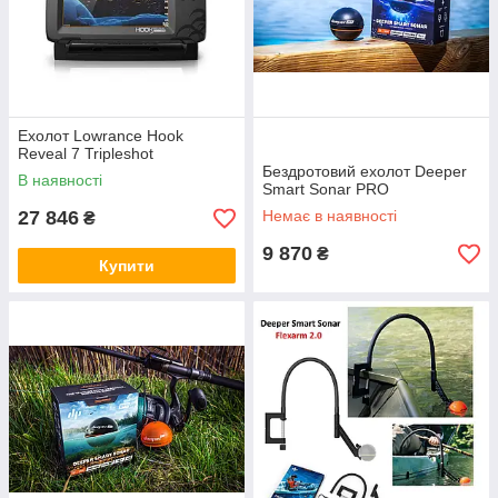
Ехолот Lowrance Hook
Reveal 7 Tripleshot
Бездротовий ехолот Deeper
В наявності
Smart Sonar PRO
27 846
Немає в наявності
₴
9 870
₴
Купити