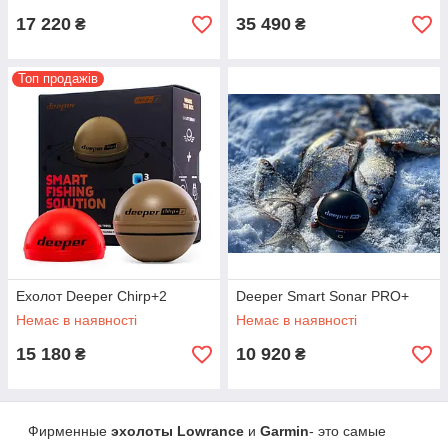
17 220
35 490
₴
₴
Топ продажів
Ехолот Deeper Chirp+2
Deeper Smart Sonar PRO+
Немає в наявності
Немає в наявності
15 180
10 920
₴
₴
Фирменные
эхолоты Lowrance
и
Garmin
- это самые