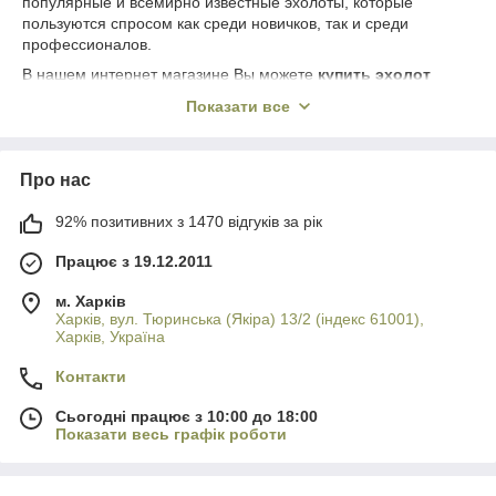
популярные и всемирно известные эхолоты, которые
пользуются спросом как среди новичков, так и среди
профессионалов.
В нашем интернет магазине Вы можете
купить эхолот
Lowrance
по самой лучшей цене.
Показати все
Если же Вам нужен забрасываемый эхолот, то лидером
продаж, безусловно, остается
Deeper
.
Про нас
92% позитивних з 1470 відгуків за рік
Працює з 19.12.2011
м. Харків
Харків, вул. Тюринська (Якіра) 13/2 (індекс 61001),
Харків, Україна
Контакти
Сьогодні працює з 10:00 до 18:00
Показати весь графік роботи