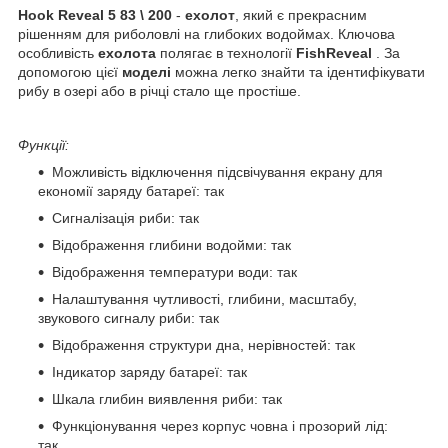
Hook Reveal 5 83 \ 200
-
ехолот
, який є прекрасним
рішенням для риболовлі на глибоких водоймах. Ключова
особливість
ехолота
полягає в технології
FishReveal
. За
допомогою цієї
моделі
можна легко знайти та ідентифікувати
рибу в озері або в річці стало ще простіше.
Функції:
Можливість відключення підсвічування екрану для
економії заряду батареї: так
Сигналізація риби: так
Відображення глибини водойми: так
Відображення температури води: так
Налаштування чутливості, глибини, масштабу,
звукового сигналу риби: так
Відображення структури дна, нерівностей: так
Індикатор заряду батареї: так
Шкала глибин виявлення риби: так
Функціонування через корпус човна і прозорий лід:
так