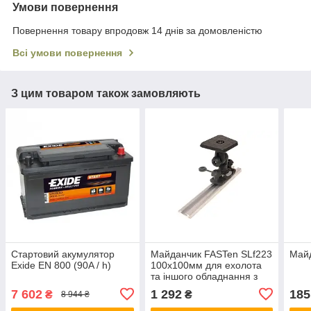
Умови повернення
Повернення товару впродовж 14 днів за домовленістю
Всі умови повернення
З цим товаром також замовляють
Стартовий акумулятор
Майданчик FASTen SLf223
Майд
Exide EN 800 (90A / h)
100х100мм для ехолота
та іншого обладнання з
набором
7 602
1 292
185
₴
₴
8 944 ₴