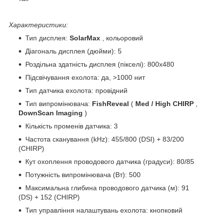
Характеристики:
Тип дисплея:
SolarMax
, кольоровий
Діагональ дисплея (дюйми): 5
Роздільна здатність дисплея (пікселі): 800х480
Підсвічування ехолота: да, >1000 нит
Тип датчика ехолота: провідний
Тип випромінювача:
FishReveal
(
Med / High CHIRP
,
DownScan Imaging
)
Кількість променів датчика: 3
Частота сканування (kHz): 455/800 (DSI) + 83/200
(CHIRP)
Кут охоплення проводового датчика (градуси): 80/85
Потужність випромінювача (Вт): 500
Максимальна глибина проводового датчика (м): 91
(DS) + 152 (CHIRP)
Тип управління налаштувань ехолота: кнопковий