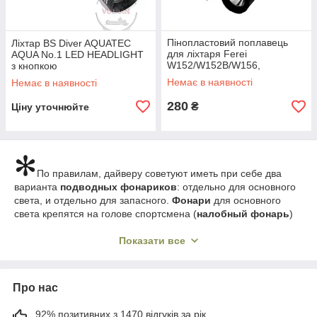
Пінопластовий поплавець
Ліхтар BS Diver AQUATEC
для ліхтаря Ferei
AQUA No.1 LED HEADLIGHT
W152/W152B/W156,
з кнопкою
універсальний компенсатор
Немає в наявності
Немає в наявності
плавучості, поплавок для
ліхтаря
280
₴
Ціну уточнюйте
По правилам, дайверу советуют иметь при себе два
варианта
подводных фонариков
: отдельно для основного
света, и отдельно для запасного.
Фонари
для основного
света крепятся на голове спортсмена (
налобный фонарь
)
или на самом снаряжении.
Фонари запасного света
более
дешевые и используются в случае поломки основного
Показати все
фонарика, при подъеме с глубины. Необходимо обратить
внимание на главные характеристики
фонарей в дайвинге
:
герметичность при большом давлении:
Про нас
водонепроницаемость фонаря должна быть стандарта
IPX8 или выше.
92% позитивних з 1470 відгуків за рік