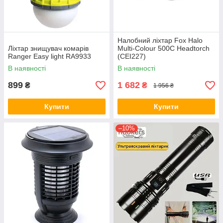
Налобний ліхтар Fox Halo
Ліхтар знищувач комарів
Multi-Colour 500C Headtorch
Ranger Easy light RA9933
(CEI227)
В наявності
В наявності
899
1 682
₴
₴
1 956 ₴
Купити
Купити
–10%