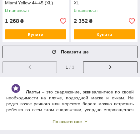
Miami Yellow 44-45 (XL)
XL
В наявності
В наявності
1 268
2 352
₴
₴
Купити
Купити
Показати ще
1
/ 3
Ласты
– это снаряжение, эквивалентное по своей
необходимости на пляже, подводной маске и очкам. Не
редко возле речного или морского берега можно встретить
ребенка во всем этом снаряжении, усердно старающегося
найти красивые камешки. Существует множества моделей и
видов ласт
. На нашем сайте VULKAN
представлены
Показати все
различные цвета, широкие и узкие лопасти, длинные и
короткие резиновые каналы между лопастями, большие и
маленькие размеры. Классификация выделяет конструкции