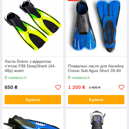
Ласти Dolvor з відкритою
п'ятою F88 DeepShark (44-
Плавальні ласти для басейну
48р) жовті
Cressi Sub Agua Short 39-40
В наявності
В наявності
650
1 200
₴
₴
1 400 ₴
Купити
Купити