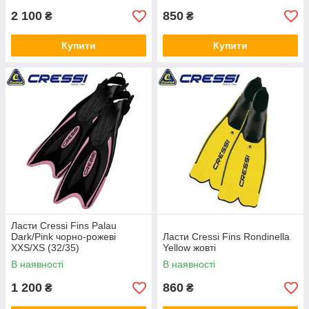
2 100
850
₴
₴
Купити
Купити
Ласти Cressi Fins Palau
Dark/Pink чорно-рожеві
Ласти Cressi Fins Rondinella
XXS/XS (32/35)
Yellow жовті
В наявності
В наявності
1 200
860
₴
₴