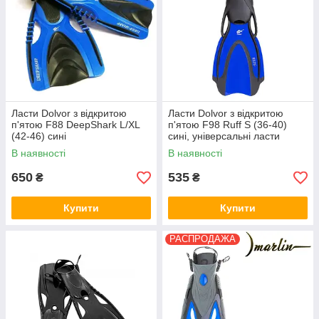
Ласти Dolvor з відкритою
Ласти Dolvor з відкритою
п'ятою F88 DeepShark L/XL
п'ятою F98 Ruff S (36-40)
(42-46) сині
сині, універсальні ласти
В наявності
В наявності
650
535
₴
₴
Купити
Купити
РАСПРОДАЖА