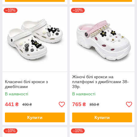
–10%
–10%
Жіночі білі крокси на
Класичні білі крокси з
платформі з джибітсами 38-
джебітсами
39р.
В наявності
В наявності
441
765
₴
₴
490 ₴
850 ₴
Купити
Купити
–10%
–10%