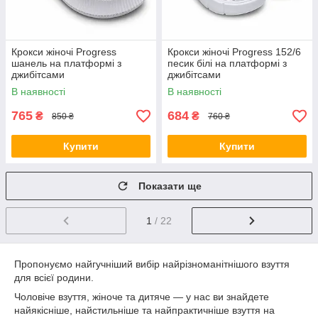
Крокси жіночі Progress
Крокси жіночі Progress 152/6
шанель на платформі з
песик білі на платформі з
джибітсами
джибітсами
В наявності
В наявності
765
684
₴
₴
850 ₴
760 ₴
Купити
Купити
Показати ще
1
/ 22
Пропонуємо найгучніший вибір найрізноманітнішого взуття
для всієї родини.
Чоловіче взуття, жіноче та дитяче — у нас ви знайдете
найякісніше, найстильніше та найпрактичніше взуття на