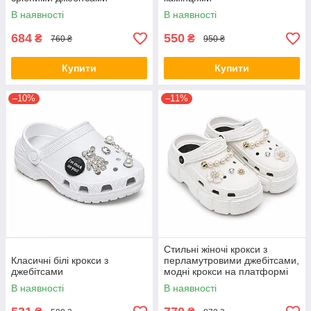
В наявності
В наявності
684
550
₴
₴
760 ₴
950 ₴
Купити
Купити
–10%
–11%
Стильні жіночі крокси з
Класичні білі крокси з
перламутровими джебітсами,
джебітсами
модні крокси на платформі
В наявності
В наявності