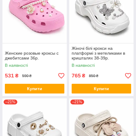
Жіночі білі крокси на
Женские розовые кроксы с
платформі з метеликами в
джебитсами 36р.
кришталях 38-39р.
В наявності
В наявності
531
765
₴
₴
590 ₴
850 ₴
Купити
Купити
–21%
–21%