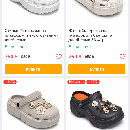
Стильні білі крокси на
Жіночі білі крокси на
платформі з ексклюзивними
платформі з бантом та
джебітсами
джебітсами 36-41р.
В наявності
В наявності
750
750
₴
₴
950 ₴
950 ₴
Купити
Купити
–10%
Новинка
–21%