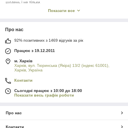
щодень і не тільки.
Всіми улюблений спортивний стиль, напевно,
Показати все
найпопулярніший, який зараз застосовується ні тільки в
спорті. Саме тому ми пропонуємо великий вибір кросівок і
мокасинів.
Про нас
На літо пропонуємо найпопулярніші крокси, санадлі, туфлі та
шльопанці.
92% позитивних з 1469 відгуків за рік
Також підберемо тепле взуття на холодний період: черевики
Працює з 19.12.2011
або чоботи.
Ми не просто продаємо взуття для всієї родини, а й
м. Харків
Харків, вул. Тюринська (Якіра) 13/2 (індекс 61001),
відповідаємо за якість кожної пари.
Харків, Україна
Контакти
Сьогодні працює з 10:00 до 18:00
Показати весь графік роботи
Про нас
Контакти