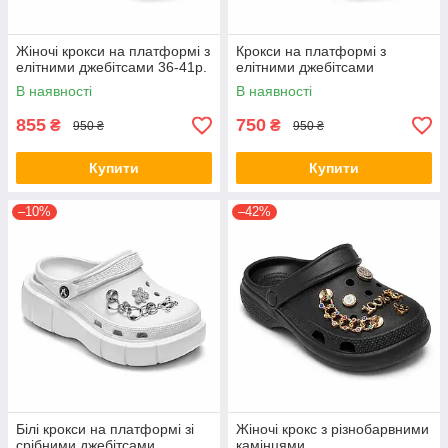
Жіночі крокси на платформі з
Крокси на платформі з
елітними джебітсами 36-41р.
елітними джебітсами
В наявності
В наявності
855
750
₴
₴
950 ₴
950 ₴
Купити
Купити
–10%
–42%
Білі крокси на платформі зі
Жіночі крокс з різнобарвними
срібними джебітсами
камінцями