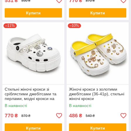
531
770
₴
₴
590 ₴
870 ₴
Купити
Купити
–11%
–10%
Стильні жіночі крокси зі
Жіночі крокси з золотими
сріблястими джебітсами та
джебітсами (36-41р), стильні
перлами, модні крокси на
жіночі крокси
платформі
В наявності
В наявності
770
486
₴
₴
870 ₴
540 ₴
Купити
Купити