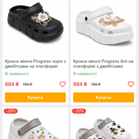
Крокси жіночі Progress чорні з
Крокси жіночі Progress білі на
джибітсами на платформі
платформі з джибітсами
В наявності
В наявності
684
684
₴
₴
760 ₴
760 ₴
Купити
Купити
–10%
–10%