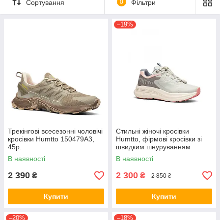
Сортування
0
Фільтри
–19%
Трекінгові всесезонні чоловічі
Стильні жіночі кросівки
кросівки Humtto 150479A3,
Humtto, фірмові кросівки зі
45р.
швидким шнуруванням
В наявності
В наявності
2 390
2 300
₴
₴
2 850 ₴
Купити
Купити
–20%
–18%