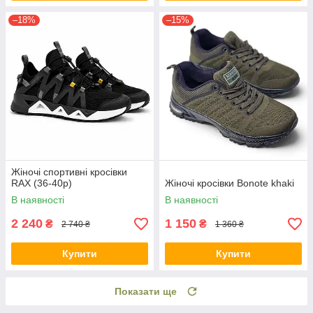
–18%
–15%
Жіночі спортивні кросівки
RAX (36-40р)
Жіночі кросівки Bonote khaki
В наявності
В наявності
2 240
1 150
₴
₴
2 740 ₴
1 360 ₴
Купити
Купити
Показати ще