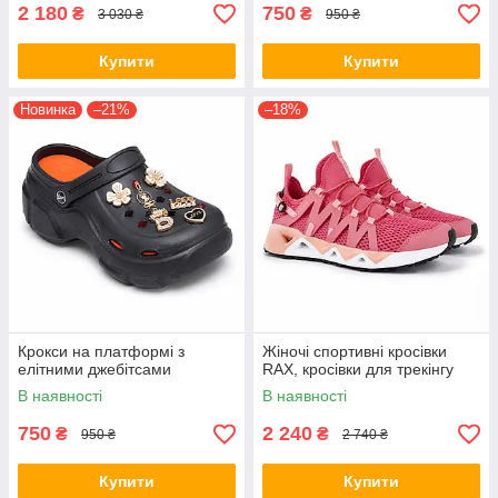
2 180
750
₴
₴
3 030 ₴
950 ₴
Купити
Купити
Новинка
–21%
–18%
Крокси на платформі з
Жіночі спортивні кросівки
елітними джебітсами
RAX, кросівки для трекінгу
В наявності
В наявності
750
2 240
₴
₴
950 ₴
2 740 ₴
Купити
Купити