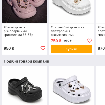
Жіночі крокс з
Стильні білі крокси на
Жіно
різнобарвними
платформі з
плат
кристалами 36-37р
ексклюзивними
знач
джебітсами
крок
750
₴
950 ₴
950
870
₴
Купити
Подібні товари компанії