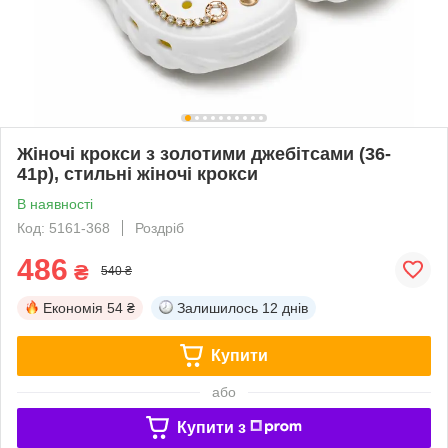
Жіночі крокси з золотими джебітсами (36-
41р), стильні жіночі крокси
В наявності
Код: 5161-368
Роздріб
486
₴
540 ₴
Економія
54 ₴
Залишилось
12 днів
Купити
або
Купити з