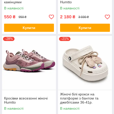
камінцями
Humtto
В наявності
В наявності
550
2 180
₴
₴
950 ₴
3 030 ₴
Купити
Купити
–28%
–21%
Жіночі білі крокси на
Кросівки всесезонні жіночі
платформі з бантом та
Humtto
джебітсами 36-41р.
В наявності
В наявності