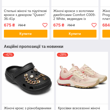
Стильні жіночі та підліткові
Жіночі крокси з золотими
Жіно
крокси з декором "Queen"
джебітсами Comfort C009-
Prog
36-41р
2 White, ведмедик із
плат
сумочкою
36-4
675
675
684
₴
₴
750 ₴
750 ₴
Купити
Купити
Акційні пропозиції та новинки
–42%
–28%
Жіночі крокс з різнобарвними
Кросівки всесезонні жіночі