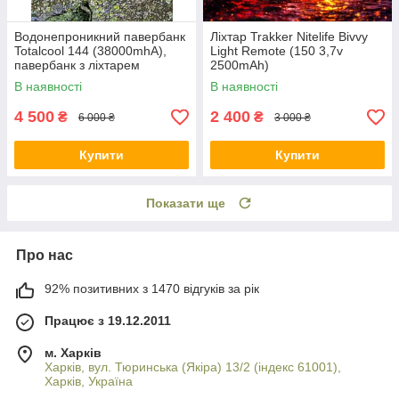
Водонепроникний павербанк
Ліхтар Trakker Nitelife Bivvy
Totalcool 144 (38000mhA),
Light Remote (150 3,7v
павербанк з ліхтарем
2500mAh)
(червоне, біле світло)
В наявності
В наявності
4 500
2 400
₴
₴
6 000 ₴
3 000 ₴
Купити
Купити
Показати ще
Про нас
92% позитивних з 1470 відгуків за рік
Працює з 19.12.2011
м. Харків
Харків, вул. Тюринська (Якіра) 13/2 (індекс 61001),
Харків, Україна