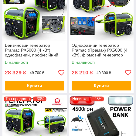
Бензиновий генератор
Однофазний генератор
Pramac PX5000 (4 кВт)
Pramac (Прамак) PX5000 (4
однофазний, професійний
кВт), фірмовий генератор
генератор Pramac (Італія)
для часного будинку Pramac
В наявності
В наявності
(Італія)
28 329
28 210
₴
₴
49 700 ₴
40 300 ₴
Купити
Купити
Топ продажів
–30%
Новинка
–25%