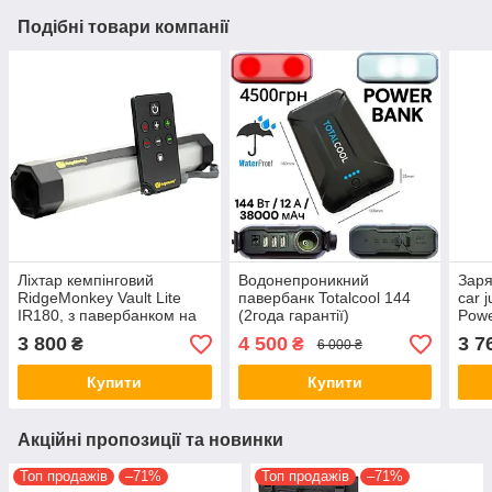
Подібні товари компанії
Ліхтар кемпінговий
Водонепроникний
Заря
RidgeMonkey Vault Lite
павербанк Totalcool 144
car 
IR180, з павербанком на
(2года гарантії)
Powe
5200 мА·год
38000mhA, павербанк з
3 800
4 500
3 7
₴
₴
6 000 ₴
ліхтарем (червоне, біле
світло)
Купити
Купити
Акційні пропозиції та новинки
Топ продажів
–71%
Топ продажів
–71%