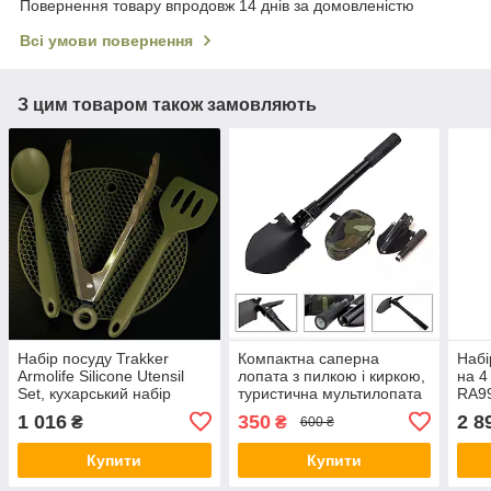
Повернення товару впродовж 14 днів за домовленістю
Всі умови повернення
З цим товаром також замовляють
Набір посуду Trakker
Компактна саперна
Набі
Armolife Silicone Utensil
лопата з пилкою і киркою,
на 4
Set, кухарський набір
туристична мультилопата
RA99
силіконових приладів
посу
1 016
350
2 8
₴
₴
600 ₴
Trakker
Купити
Купити