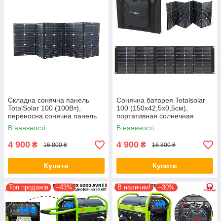
Складна сонячна панель
Сонячна батарея Totalsolar
TotalSolar 100 (100Вт),
100 (150х42,5х0,5см),
переносна сонячна панель
портативная солнечная
TotalSolar TS100
панель Totalsolar
В наявності
В наявності
4 900
4 900
₴
₴
16 800 ₴
16 800 ₴
Купити
Купити
Топ продажів
–43%
В наличии!
–30%