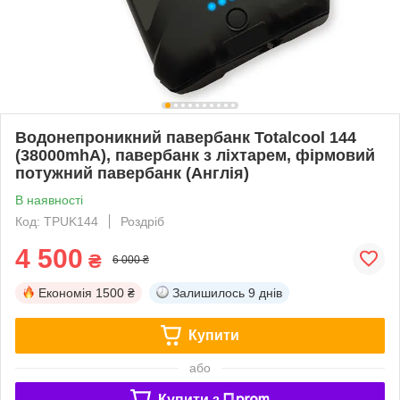
Водонепроникний павербанк Totalcool 144
(38000mhA), павербанк з ліхтарем, фірмовий
потужний павербанк (Англія)
В наявності
Код: TPUK144
Роздріб
4 500
₴
6 000 ₴
Економія
1500 ₴
Залишилось
9 днів
Купити
або
Купити з