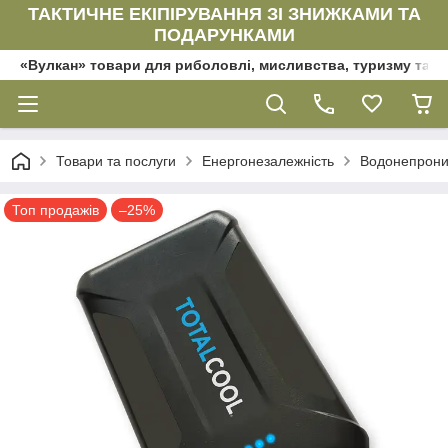
ТАКТИЧНЕ ЕКІПІРУВАННЯ ЗІ ЗНИЖКАМИ ТА
ПОДАРУНКАМИ
«Вулкан» товари для риболовлі, мисливства, туризму та да
Товари та послуги
Енергонезалежність
Водонепроник
Топ продажів
–25%