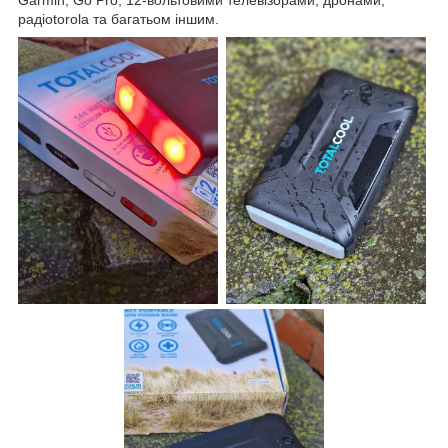
Garmin, Go Pro, 12-вольтовими телевізорами, дронами,
радіоtorola та багатьом іншим.