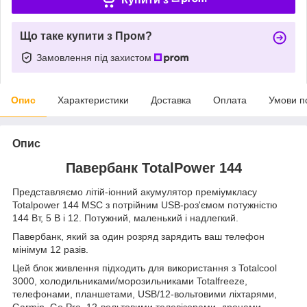
Що таке купити з Пром?
Замовлення під захистом
Опис
Характеристики
Доставка
Оплата
Умови п
Опис
Павербанк TotalPower 144
Представляємо літій-іонний акумулятор преміумкласу
Totalpower 144 MSC з потрійним USB-роз'ємом потужністю
144 Вт, 5 В і 12. Потужний, маленький і надлегкий.
Павербанк, який за один розряд зарядить ваш телефон
мінімум 12 разів.
Цей блок живлення підходить для використання з Totalcool
3000, холодильниками/морозильниками Totalfreeze,
телефонами, планшетами, USB/12-вольтовими ліхтарями,