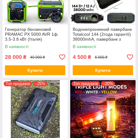
Генератор бензиновий
Водонепроникний павербанк
PRAMAC PX 5000 AVR 1ф.
Totalcool 144 (2года гарантії)
3.5-3.8 кВт (Італія)
38000mhA, павербанк з
ліхтарем (червоне, біле
В наявності
В наявності
світло)
28 000
4 500
₴
₴
40 000 ₴
6 000 ₴
Купити
Купити
Топ продажів
–25%
Топ продажів
–20%