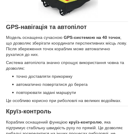
GPS-навігація та автопілот
Модель оснащена сучасною
GPS-системою на 40 точок
,
що дозволяє зберігати координати перспективних місць лову.
Після збереження точок кораблик може автоматично
рухатися до них.
Система автопілота значно спрощує використання човна та
дозволяє:
точно доставляти прикормку
автоматично повертатися до берега
повторювати задані маршрути
Це особливо корисно при риболовлі на великих водоймах.
Круїз-контроль
Кораблик оснащений функцією
круїз-контролю
, яка
підтримує стабільну швидкість руху по прямій. Це дозволяє
рибалці зосередитися на інших процесах риболовлі, не