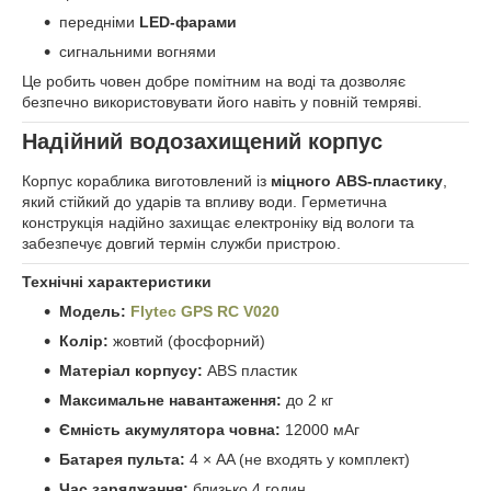
передніми
LED-фарами
сигнальними вогнями
Це робить човен добре помітним на воді та дозволяє
безпечно використовувати його навіть у повній темряві.
Надійний водозахищений корпус
Корпус кораблика виготовлений із
міцного ABS-пластику
,
який стійкий до ударів та впливу води. Герметична
конструкція надійно захищає електроніку від вологи та
забезпечує довгий термін служби пристрою.
Технічні характеристики
Модель:
Flytec GPS RC V020
Колір:
жовтий (фосфорний)
Матеріал корпусу:
ABS пластик
Максимальне навантаження:
до 2 кг
Ємність акумулятора човна:
12000 мАг
Батарея пульта:
4 × AA (не входять у комплект)
Час заряджання:
близько 4 годин