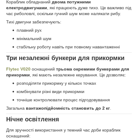
Кораблик обладнаний
двома потужними
електродвигунами
, які працюють дуже тихо. Це важливо під
час риболовлі, оскільки гучний шум може налякати рибу.
Тихі двигуни забезпечують:
плавний рух
мінімальний шум
стабільну роботу навіть при повному навантаженні
Три незалежні бункери для прикормки
Flytec V020
оснащений
трьома окремими бункерами для
прикормки
, які мають незалежне керування. Це дозволяє:
розподіляти прикормку у кількох точках
комбінувати різні види прикормки
точніше контролювати процес підгодовування
Загальна
вантажопідйомність становить до 2 кг
.
Нічне освітлення
Для зручності використання у темний час доби кораблик
оснащений: