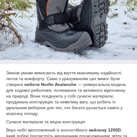
Зимові умови вимагають від взуття максимуму надійності,
тепла та комфорту. Саме з урахуванням цих вимог були
створені
чоботи Norfin Avalanche
— універсальна модель
для ходової риболовлі, полювання та активного відпочинку
на природі. Вони поєднують у собі сучасні матеріали,
продуману конструкцію та невелику вагу, що робить їх
ідеальним вибором для тих, хто багато рухається навіть у
морозну погоду.
Сучасні матеріали та міцна конструкція
Верх чобіт виготовлений із зносостійкого
нейлону 1200D
,
який добре протистоїть механічним пошкодженням, вітру та