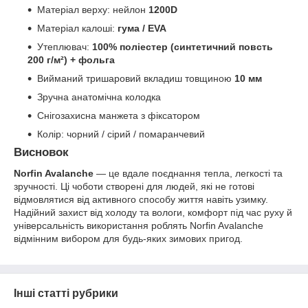
Матеріал верху: нейлон
1200D
Матеріал калоші:
гума / EVA
Утеплювач:
100% поліестер (синтетичний повсть
200 г/м²) + фольга
Вийманий тришаровий вкладиш товщиною
10 мм
Зручна анатомічна колодка
Снігозахисна манжета з фіксатором
Колір: чорний / сірий / помаранчевий
Висновок
Norfin Avalanche
— це вдале поєднання тепла, легкості та
зручності. Ці чоботи створені для людей, які не готові
відмовлятися від активного способу життя навіть узимку.
Надійний захист від холоду та вологи, комфорт під час руху й
універсальність використання роблять Norfin Avalanche
відмінним вибором для будь-яких зимових пригод.
Інші статті рубрики