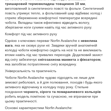
тришаровий термовкладиш товщиною 10 мм
,
виготовлений із синтетичного повсті та фольги. Синтетичний
повсть утримує тепло, а фольгований шар відбиває холод і
сприяє збереженню комфортної температури всередині
чобота. Вкладиш також ефективно відводить вологу,
зберігаючи ноги сухими навіть під час активного руху.
Комфорт під час активного руху
Однією з ключових переваг Norfin Avalanche є
невелика
вага
, яка не сковує рухи ніг. Завдяки зручній анатомічній
колодці чоботи комфортно сидять на нозі та не викликають
втоми навіть під час тривалих переходів. Додатковий захист
від снігу забезпечує
снігозахисна манжета з фіксатором
,
яка запобігає потраплянню снігу всередину.
Універсальність та практичність
Чоботи Norfin Avalanche чудово підходять не лише для
зимової риболовлі, а й для полювання, походів і будь-якого
активного відпочинку в холодну пору року. Стильне
поєднання
чорного, сірого та помаранчевого кольорів
робить модель помітною та сучасною, не втрачаючи при
цьому практичності.
Основні характеристики Norfin Avalanche: