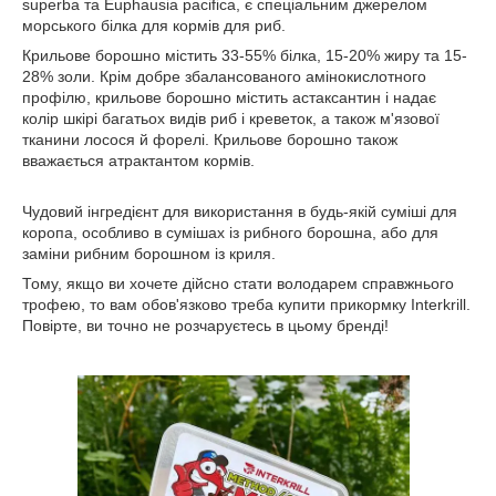
superba та Euphausia pacifica, є спеціальним джерелом
морського білка для кормів для риб.
Крильове борошно містить 33-55% білка, 15-20% жиру та 15-
28% золи. Крім добре збалансованого амінокислотного
профілю, крильове борошно містить астаксантин і надає
колір шкірі багатьох видів риб і креветок, а також м'язової
тканини лосося й форелі. Крильове борошно також
вважається атрактантом кормів.
Чудовий інгредієнт для використання в будь-якій суміші для
коропа, особливо в сумішах із рибного борошна, або для
заміни рибним борошном із криля.
Тому, якщо ви хочете дійсно стати володарем справжнього
трофею, то вам обов'язково треба купити прикормку Interkrill.
Повірте, ви точно не розчаруєтесь в цьому бренді!