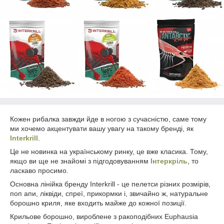
Кожен рибалка завжди йде в ногою з сучасністю, саме тому
ми хочемо акцентувати вашу увагу на такому бренді, як
Interkrill
.
Це не новинка на українському ринку, це вже класика. Тому,
якщо ви ще не знайомі з підгодовуванням
Інтеркріль
, то
ласкаво просимо.
Основна лінійка бренду Interkrill - це пелетси різних розмірів,
поп апи, ліквіди, спреї, прикормки і, звичайно ж, натуральне
борошно криля, яке входить майже до кожної позиції.
Крильове борошно, вироблене з ракоподібних Euphausia