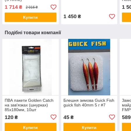
1 714
1 5
₴
2 016 ₴
1 450
₴
Купити
Подібні товари компанії
ПВА пакети Golden Catch
Блешня зимова Guick Fish
Замо
на зав'язках (шнурках)
guick fish 40mm 5 г #7
май
85х180мм, 10шт
FMP
уста
120
45
589
₴
₴
ПВХ
Купити
Купити