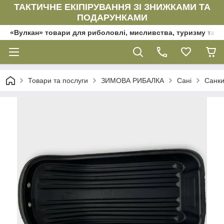
ТАКТИЧНЕ ЕКІПІРУВАННЯ ЗІ ЗНИЖКАМИ ТА
ПОДАРУНКАМИ
«Вулкан» товари для риболовлі, мисливства, туризму та да
Товари та послуги
ЗИМОВА РИБАЛКА
Сані
Санки