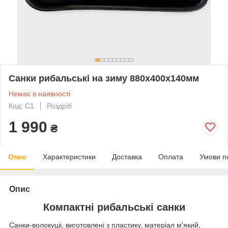
Санки рибальські на зиму 880х400х140мм
Немає в наявності
Код: С1
Роздріб
1 990
₴
Опис
Характеристики
Доставка
Оплата
Умови п
Опис
Компактні рибальські санки
Санки-волокуші, виготовлені з пластику, матеріал м'який,