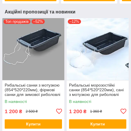
Акційні пропозиції та новинки
Топ продажів
–52%
–12%
Рибальські санки з мотузкою
Рибальські морозостійкі
(854*520*220мм), фірмові
санки (854*520*220мм), сані
санки для зимової риболовлі
з мотузкою для риболовлі
В наявності
В наявності
1 200
1 200
₴
₴
2 500 ₴
1 360 ₴
Купити
Купити