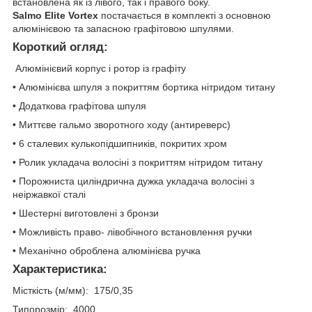
встановлена як із лівого, так і правого боку.
Salmo Elite Vortex
постачається в комплекті з основною
алюмінієвою та запасною графітовою шпулями.
Короткий огляд:
Алюмінієвий корпус і ротор із графіту
• Алюмінієва шпуля з покриттям бортика нітридом титану
• Додаткова графітова шпуля
• Миттєве гальмо зворотного ходу (антиреверс)
• 6 сталевих кулькопідшипників, покритих хром
• Ролик укладача волосіні з покриттям нітридом титану
• Порожниста циліндрична дужка укладача волосіні з
неіржавкої сталі
• Шестерні виготовлені з бронзи
• Можливість право- лівобічного встановлення ручки
• Механічно оброблена алюмінієва ручка
Характеристика:
Місткість (м/мм): 175/0,35
Типорозмір: 4000