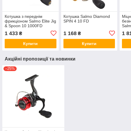
Котушка з переднім
Котушка Salmo Diamond
Міцн
фрикціоном Salmo Elite Jig
SPIN 4 10 FD
безі
& Spoon 10 1000FD
Salm
821
1 433
1 168
1 8
₴
₴
Купити
Купити
Акційні пропозиції та новинки
–25%