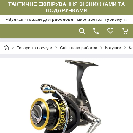
ТАКТИЧНЕ ЕКІПІРУВАННЯ ЗІ ЗНИЖКАМИ ТА
ПОДАРУНКАМИ
«Вулкан» товари для риболовлі, мисливства, туризму та да
Товари та послуги
Спінінгова рибалка
Котушки
К