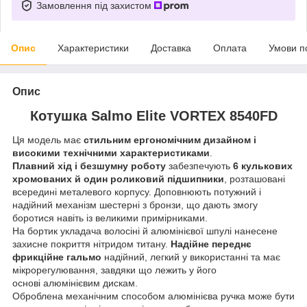
Замовлення під захистом
Опис
Характеристики
Доставка
Оплата
Умови п
Опис
Котушка Salmo Elite VORTEX 8540FD
Ця модель має
стильним ергономічним дизайном і
високими технічними характеристиками
.
Плавний хід і безшумну роботу
забезпечують
6 кулькових
хромованих й один роликовий підшипники
, розташовані
всередині металевого корпусу. Доповнюють потужний і
надійний механізм шестерні з бронзи, що дають змогу
боротися навіть із великими примірниками.
На бортик укладача волосіні й алюмінієвої шпулі нанесене
захисне покриття нітридом титану.
Надійне переднє
фрикційне гальмо
надійний, легкий у використанні та має
мікрорегулювання, завдяки що лежить у його
основі алюмінієвим дискам.
Оброблена механічним способом алюмінієва ручка може бути