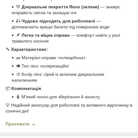
💚
Дзеркальне покриття Revo (зелене)
— знижує
яскравість світла та захищає очі
🎣
Чудово підходять для риболовлі
—
допомагають краще бачити під поверхнею води
🪶
Легка та міцна оправа
— комфорт навіть у разі
тривалого носіння
🔧
Характеристики:
🧱 Матеріал оправи: полікарбонат
👁 Тип лінз: поляризаційні
🎨 Колір лінз: сірий із зеленим дзеркальним
напиленням
📦
Комплектація
🧴 М'який чохол для зберігання й захисту
💡 Надійний аксесуар для риболовлі та активного відпочинку в
сонячні дні!
Приховати