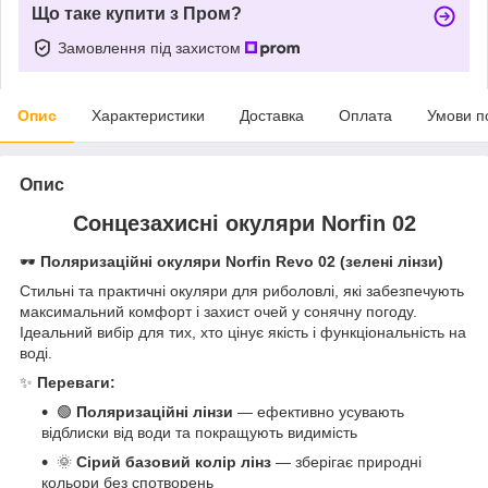
Що таке купити з Пром?
Замовлення під захистом
Опис
Характеристики
Доставка
Оплата
Умови п
Опис
Сонцезахисні окуляри Norfin 02
🕶
Поляризаційні окуляри Norfin Revo 02 (зелені лінзи)
Стильні та практичні окуляри для риболовлі, які забезпечують
максимальний комфорт і захист очей у сонячну погоду.
Ідеальний вибір для тих, хто цінує якість і функціональність на
воді.
✨
Переваги:
🟢
Поляризаційні лінзи
— ефективно усувають
відблиски від води та покращують видимість
🌞
Сірий базовий колір лінз
— зберігає природні
кольори без спотворень