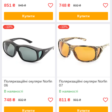
851
748
₴
₴
945 ₴
832 ₴
Купити
Купити
–10%
–10%
Поляризаційні окуляри Norfin
Поляризаційні окуляри Norfin
06
07
В наявності
В наявності
748
811
₴
₴
832 ₴
901 ₴
Купити
Купити