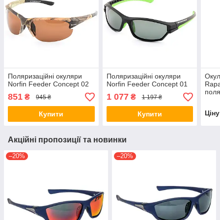
Поляризаційні окуляри
Поляризаційні окуляри
Окул
Norfin Feeder Concept 02
Norfin Feeder Concept 01
Rap
поля
851
1 077
₴
₴
945 ₴
1 197 ₴
Цін
Купити
Купити
Акційні пропозиції та новинки
–20%
–20%