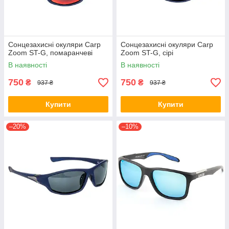
Сонцезахисні окуляри Carp
Сонцезахисні окуляри Carp
Zoom ST-G, помаранчеві
Zoom ST-G, сірі
В наявності
В наявності
750
750
₴
₴
937 ₴
937 ₴
Купити
Купити
–20%
–10%