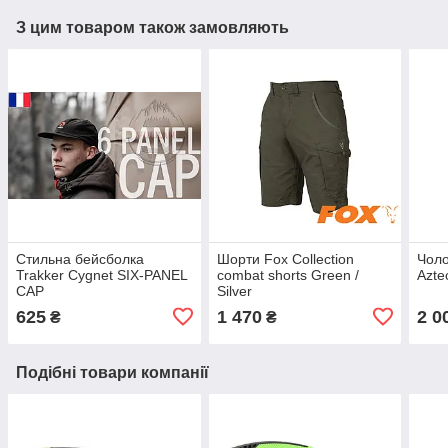
З цим товаром також замовляють
Стильна бейсболка
Шорти Fox Collection
Чоло
Trakker Cygnet SIX-PANEL
combat shorts Green /
Azte
CAP
Silver
625
1 470
2 0
₴
₴
Подібні товари компанії