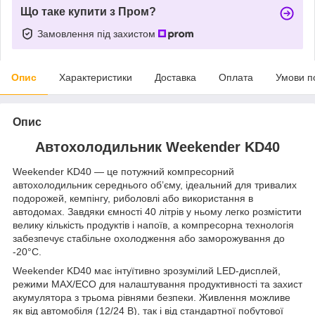
Що таке купити з Пром?
Замовлення під захистом
Опис
Характеристики
Доставка
Оплата
Умови п
Опис
Автохолодильник Weekender KD40
Weekender KD40 — це потужний компресорний
автохолодильник середнього об’єму, ідеальний для тривалих
подорожей, кемпінгу, риболовлі або використання в
автодомах. Завдяки ємності 40 літрів у ньому легко розмістити
велику кількість продуктів і напоїв, а компресорна технологія
забезпечує стабільне охолодження або заморожування до
-20°C.
Weekender KD40 має інтуїтивно зрозумілий LED-дисплей,
режими MAX/ECO для налаштування продуктивності та захист
акумулятора з трьома рівнями безпеки. Живлення можливе
як від автомобіля (12/24 В), так і від стандартної побутової