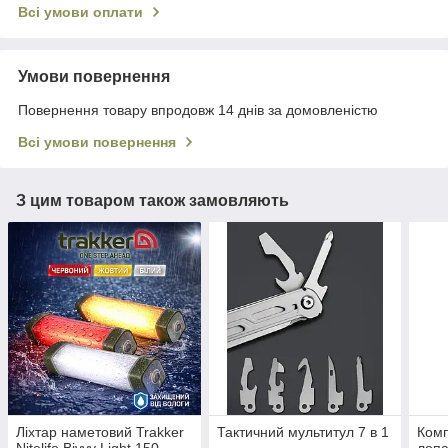
Всі умови оплати
Умови повернення
Повернення товару впродовж 14 днів за домовленістю
Всі умови повернення
З цим товаром також замовляють
Ліхтар наметовий Trakker
Тактичний мультитул 7 в 1
Комп
Nitelife Bivvy Light 150
лопа