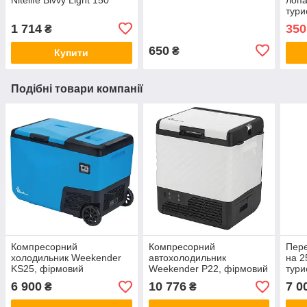
тури
1 714
350
₴
650
₴
Купити
Подібні товари компанії
Компресорний
Компресорний
Пере
холодильник Weekender
автохолодильник
на 2
KS25, фірмовий
Weekender P22, фірмовий
тури
автохолодильник
автохолодильник на 22л
ком
6 900
10 776
7 0
₴
₴
Weekender на 25л
Weekender (Вікендер)
холо