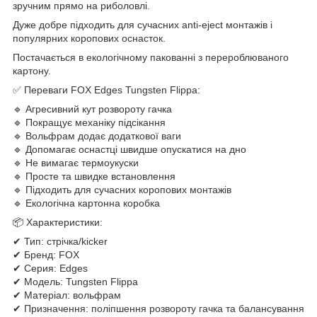
зручним прямо на риболовлі.
Дуже добре підходить для сучасних anti-eject монтажів і
популярних коропових оснасток.
Постачається в екологічному пакованні з перероблюваного
картону.
✅ Переваги FOX Edges Tungsten Flippa:
🔹 Агресивний кут розвороту гачка
🔹 Покращує механіку підсікання
🔹 Вольфрам додає додаткової ваги
🔹 Допомагає оснастці швидше опускатися на дно
🔹 Не вимагає термоукуски
🔹 Просте та швидке встановлення
🔹 Підходить для сучасних коропових монтажів
🔹 Екологічна картонна коробка
📦 Характеристики:
✔ Тип: стрічка/kicker
✔ Бренд: FOX
✔ Серия: Edges
✔ Модель: Tungsten Flippa
✔ Матеріал: вольфрам
✔ Призначення: поліпшення розвороту гачка та балансування