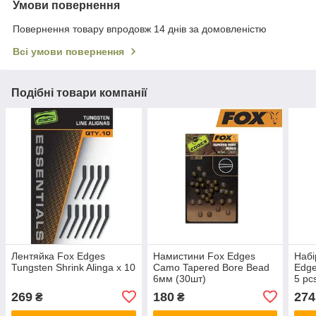
Умови повернення
Повернення товару впродовж 14 днів за домовленістю
Всі умови повернення
Подібні товари компанії
Лентяйка Fox Edges
Намистини Fox Edges
Набі
Tungsten Shrink Alinga x 10
Camo Tapered Bore Bead
Edges
6мм (30шт)
5 pc
269
180
274
₴
₴