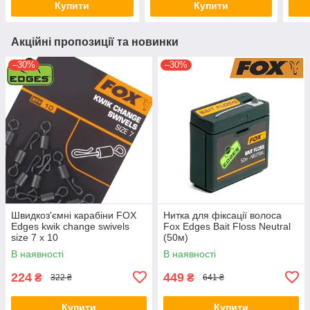
Купити
Купити
Акційні пропозиції та новинки
–30%
–30%
Швидкоз'ємні карабіни FOX
Нитка для фіксації волоса
Edges kwik change swivels
Fox Edges Bait Floss Neutral
size 7 x 10
(50м)
В наявності
В наявності
224
449
₴
₴
322 ₴
641 ₴
Купити
Купити