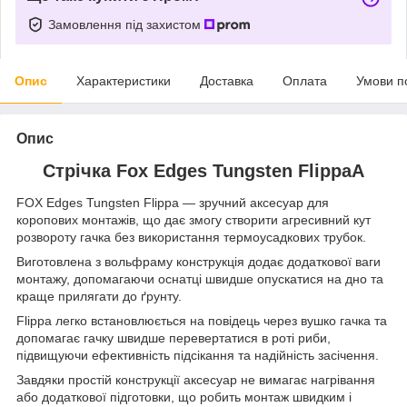
Замовлення під захистом
Опис
Характеристики
Доставка
Оплата
Умови п
Опис
Стрічка Fox Edges Tungsten FlippaA
FOX Edges Tungsten Flippa — зручний аксесуар для
коропових монтажів, що дає змогу створити агресивний кут
розвороту гачка без використання термоусадкових трубок.
Виготовлена з вольфраму конструкція додає додаткової ваги
монтажу, допомагаючи оснатці швидше опускатися на дно та
краще прилягати до ґрунту.
Flippa легко встановлюється на повідець через вушко гачка та
допомагає гачку швидше перевертатися в роті риби,
підвищуючи ефективність підсікання та надійність засічення.
Завдяки простій конструкції аксесуар не вимагає нагрівання
або додаткової підготовки, що робить монтаж швидким і