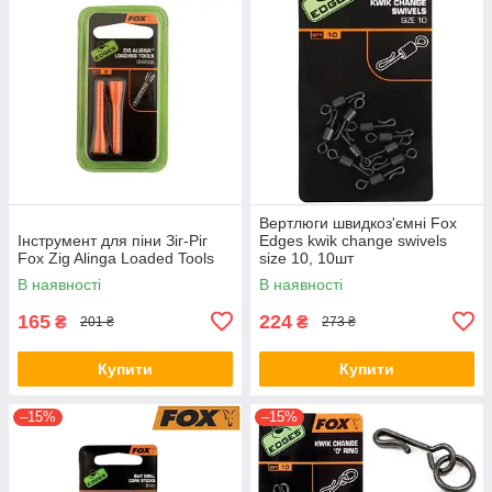
Вертлюги швидкоз'ємні Fox
Інструмент для піни Зіг-Ріг
Edges kwik change swivels
Fox Zig Alinga Loaded Tools
size 10, 10шт
В наявності
В наявності
165
224
₴
₴
201 ₴
273 ₴
Купити
Купити
–15%
–15%