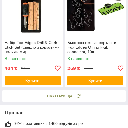
Набір Fox Edges Drill & Cork
Быстросьемные вертлюги
Stick Set (сверло з корковими
Fox Edges O ring kwik
паличками)
connector, 10шт
В наявності
В наявності
404
269
₴
₴
475 ₴
316 ₴
Купити
Купити
Показати ще
Про нас
92% позитивних з 1460 відгуків за рік