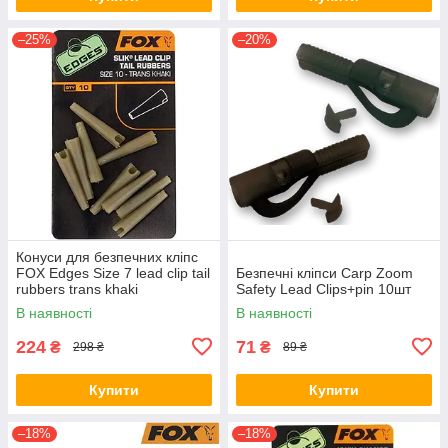
–25%
–20%
Конуси для безпечних кліпс
FOX Edges Size 7 lead clip tail
Безпечні кліпси Carp Zoom
rubbers trans khaki
Safety Lead Clips+pin 10шт
В наявності
В наявності
224
71
₴
₴
298 ₴
89 ₴
Купити
Купити
–18%
–18%