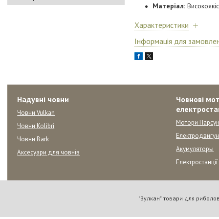
Матеріал:
Високоякі
Характеристики
Інформація для замовле
Надувні човни
Човнові мот
електроста
Човни Vulkan
Мотори Парсун
Човни Kolibri
Електродвигу
Човни Bark
Акумуляторы
Аксесуари для човнів
Електростанції