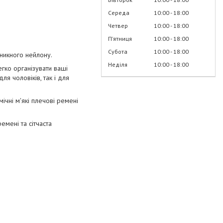
Середа
10:00
18:00
Четвер
10:00
18:00
Пʼятниця
10:00
18:00
Субота
10:00
18:00
никного нейлону.
Неділя
10:00
18:00
егко організувати ваші
ля чоловіків, так і для
мічні м'які плечові ремені
емені та сітчаста