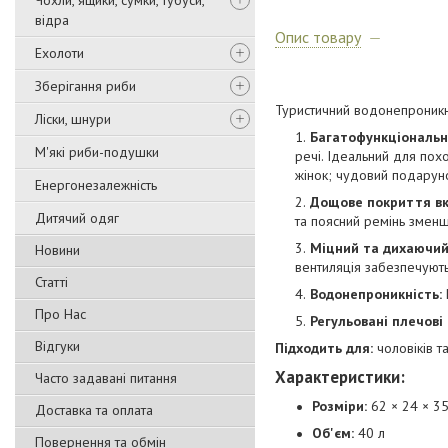
Чохли, ящики, сумки, тубуси,
відра
Опис товару
Ехолоти
Зберігання риби
Туристичний водонепроникн
Ліски, шнури
Багатофункціональни
М'які риби-подушки
речі. Ідеальний для похо
жінок; чудовий подаруно
Енергонезалежність
Дощове покриття в
Дитячий одяг
та поясний ремінь зменш
Міцний та дихаючий
Новини
вентиляція забезпечують
Статті
Водонепроникність:
Про Нас
Регульовані плечові 
Відгуки
Підходить для:
чоловіків т
Характеристики:
Часто задавані питання
Розміри:
62 × 24 × 35
Доставка та оплата
Об'єм:
40 л
Повернення та обмін