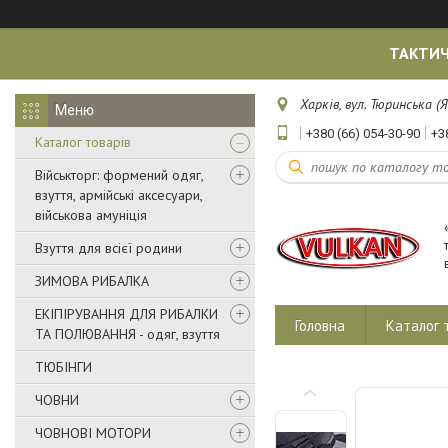
ТАКТИЧ
Харків, вул. Тюринська (Я
+380 (66) 054-30-90
+3
Каталог товарів
Військторг: формений одяг,
взуття, армійські аксесуари,
військова амуніція
Взуття для всієї родини
ЗИМОВА РИБАЛКА
ЕКІПІРУВАННЯ ДЛЯ РИБАЛКИ
Головна
Каталог 
ТА ПОЛЮВАННЯ - одяг, взуття
ТЮБІНГИ
ЧОВНИ
ЧОВНОВІ МОТОРИ