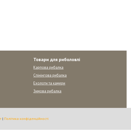
Товари для риболовлі
Карпова рибалка
Спінінгова рибалка
Ехолоти та камери
Зимова рибалка
т
|
Політика конфіденційності