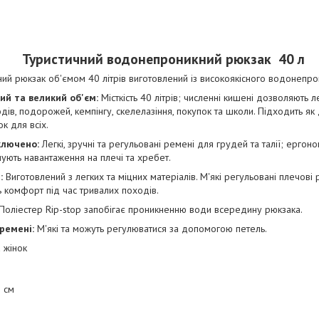
Туристичний водонепроникний рюкзак 40 л
ий рюкзак об'ємом 40 літрів виготовлений із високоякісного водонепро
й та великий об'єм:
Місткість 40 літрів; численні кишені дозволяють л
дів, подорожей, кемпінгу, скелелазіння, покупок та школи. Підходить як д
к для всіх.
ключено:
Легкі, зручні та регульовані ремені для грудей та талії; ергоно
ують навантаження на плечі та хребет.
:
Виготовлений з легких та міцних матеріалів. М'які регульовані плечові р
 комфорт під час тривалих походів.
Поліестер Rip-stop запобігає проникненню води всередину рюкзака.
ремені:
М'які та можуть регулюватися за допомогою петель.
а жінок
 см