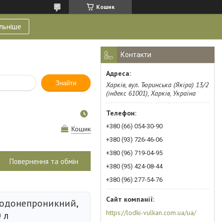
Кошик
льніше
Контакти
Знайти
Харків, вул. Тюринська (Якіра) 13/2
(індекс 61001), Харків, Україна
+380 (66) 054-30-90
Кошик
+380 (93) 726-46-06
+380 (96) 719-04-95
Повернення та обмін
+380 (95) 424-08-44
+380 (96) 277-54-76
водонепроникний,
https://lodki-vulkan.com.ua/ua/
 л