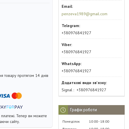
penzeva1989@gmail.com
+380976841927
+380976841927
+380976841927
я товару протягом 14 днів
Signal
+380976841927
Графік роботи
і платежі. Тепер ви можете
аючи сайту.
Понеділок
10:00
18:00
Вівторок
10:00
18:00