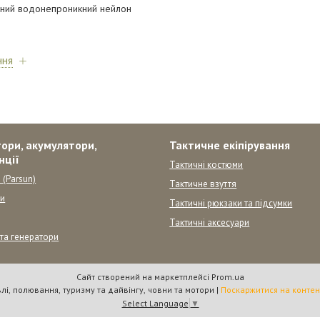
сний водонепроникний нейлон
ння
ори, акумулятори,
Тактичне екіпірування
нції
Тактичні костюми
 (Parsun)
Тактичне взуття
ни
Тактичні рюкзаки та підсумки
Тактичні аксесуари
 та генератори
Сайт створений на маркетплейсі
Prom.ua
"Вулкан" товари для риболовлі, полювання, туризму та дайвінгу, човни та мотори |
Поскаржитися на контен
Select Language
▼