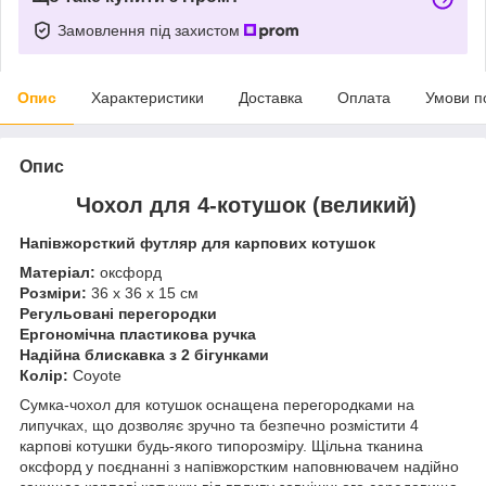
Замовлення під захистом
Опис
Характеристики
Доставка
Оплата
Умови п
Опис
Чохол для 4-котушок (великий)
Напівжорсткий футляр для карпових котушок
Матеріал:
оксфорд
Розміри:
36 х 36 х 15 см
Регульовані перегородки
Ергономічна пластикова ручка
Надійна блискавка з 2 бігунками
Колір:
Coyote
Сумка-чохол для котушок оснащена перегородками на
липучках, що дозволяє зручно та безпечно розмістити 4
карпові котушки будь-якого типорозміру. Щільна тканина
оксфорд у поєднанні з напівжорстким наповнювачем надійно