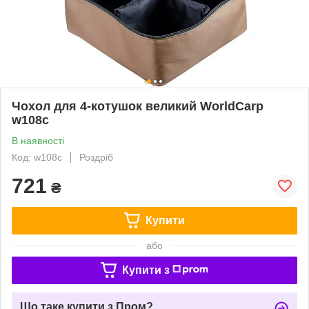
Чохол для 4-котушок великий WorldCarp
w108c
В наявності
Код: w108c
Роздріб
721
₴
Купити
або
Купити з
Що таке купити з Пром?