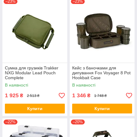
–23%
–23%
Сумка для грузиків Trakker
Кейс з баночками для
NXG Modular Lead Pouch
дипування Fox Voyager 8 Pot
Complete
Hookbait Case
В наявності
В наявності
1 925
1 346
₴
₴
2 513 ₴
1 748 ₴
Купити
Купити
–22%
–20%