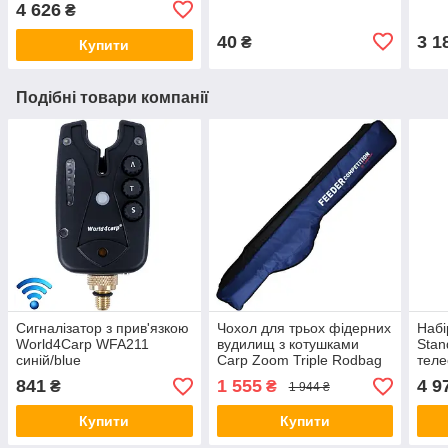
4 626
₴
40
3 1
₴
Купити
Подібні товари компанії
Сигналізатор з прив'язкою
Чохол для трьох фідерних
Набі
World4Carp WFA211
вудилищ з котушками
Stan
синій/blue
Carp Zoom Triple Rodbag
теле
CZ 4441
барі
841
1 555
4 9
₴
₴
1 944 ₴
Купити
Купити