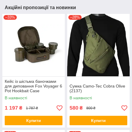
Акційні пропозиції та новинки
–33%
–28%
Кейс із шістьма баночками
для диповання Fox Voyager 6
Сумка Camo-Tec Cobra Olive
Pot Hookbait Case
(2137)
В наявності
В наявності
1 197
580
₴
₴
1 787 ₴
800 ₴
Купити
Купити