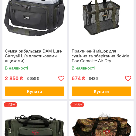
Сумка рибальська DAM Lure
Практичний мішок для
Carryall L (з пластиковими
сушіння та зберігання бойлів
ящиками)
Fox Camolite Air Dry
В наявності
В наявності
2 850
674
₴
₴
3 650 ₴
842 ₴
Купити
Купити
–20%
–20%