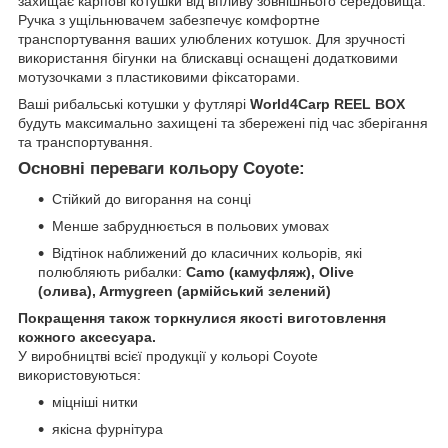
захищає карпові котушки від впливу зовнішнього середовища.
Ручка з ущільнювачем забезпечує комфортне
транспортування ваших улюблених котушок. Для зручності
використання бігунки на блискавці оснащені додатковими
мотузочками з пластиковими фіксаторами.
Ваші рибальські котушки у футлярі
World4Carp REEL BOX
будуть максимально захищені та збережені під час зберігання
та транспортування.
Основні переваги кольору Coyote:
Стійкий до вигорання на сонці
Менше забруднюється в польових умовах
Відтінок наближений до класичних кольорів, які
полюбляють рибалки:
Camo (камуфляж), Olive
(олива), Armygreen (армійський зелений)
Покращення також торкнулися якості виготовлення
кожного аксесуара.
У виробництві всієї продукції у кольорі Coyote
використовуються:
міцніші нитки
якісна фурнітура