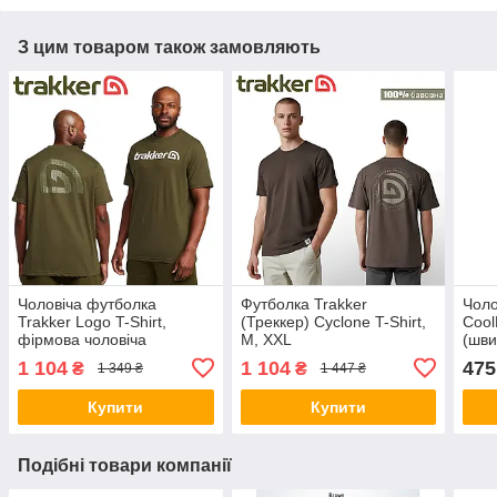
З цим товаром також замовляють
Чоловіча футболка
Футболка Trakker
Чоло
Trakker Logo T-Shirt,
(Треккер) Cyclone T-Shirt,
Cool
фірмова чоловіча
M, XXL
(шви
футболка Trakker
1 104
1 104
475
₴
₴
1 349 ₴
1 447 ₴
Купити
Купити
Подібні товари компанії