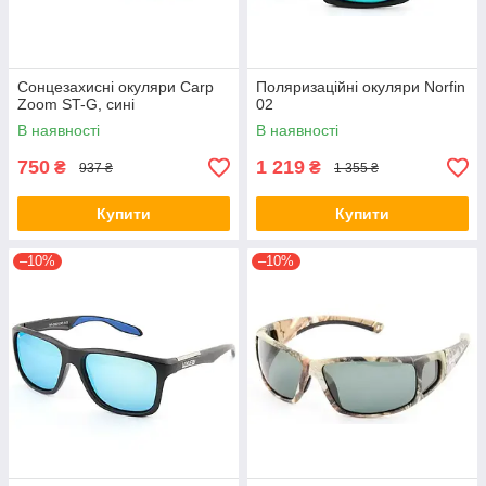
Сонцезахисні окуляри Carp
Поляризаційні окуляри Norfin
Zoom ST-G, сині
02
В наявності
В наявності
750
1 219
₴
₴
937 ₴
1 355 ₴
Купити
Купити
–10%
–10%