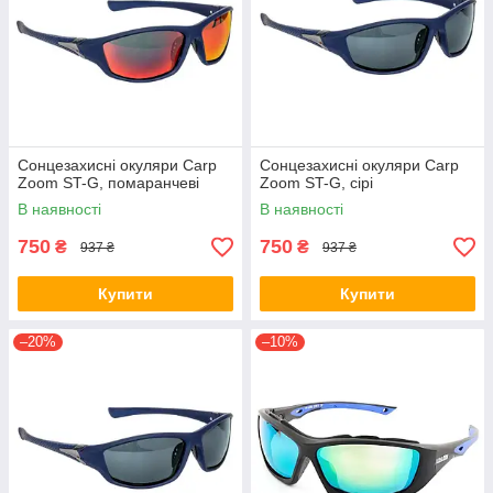
Сонцезахисні окуляри Carp
Сонцезахисні окуляри Carp
Zoom ST-G, помаранчеві
Zoom ST-G, сірі
В наявності
В наявності
750
750
₴
₴
937 ₴
937 ₴
Купити
Купити
–20%
–10%