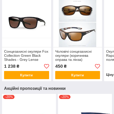
Сонцезахисні окуляри Fox
Чоловічі сонцезахисні
Окул
Collection Green Black
окуляри (коричнева
Rap
Shades - Grey Lense
оправа та лінза)
поля
1 238
450
₴
₴
Цін
Купити
Купити
Акційні пропозиції та новинки
–20%
–20%