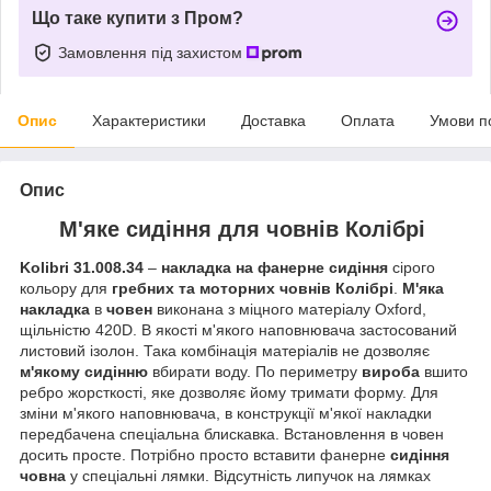
Що таке купити з Пром?
Замовлення під захистом
Опис
Характеристики
Доставка
Оплата
Умови п
Опис
М'яке сидіння для човнів Колібрі
Kolibri 31.008.34
–
накладка на фанерне сидіння
сірого
кольору для
гребних та моторних човнів Колібрі
.
М'яка
накладка
в
човен
виконана з міцного матеріалу Oxford,
щільністю 420D. В якості м'якого наповнювача застосований
листовий ізолон. Така комбінація матеріалів не дозволяє
м'якому сидінню
вбирати воду. По периметру
вироба
вшито
ребро жорсткості, яке дозволяє йому тримати форму. Для
зміни м'якого наповнювача, в конструкції м'якої накладки
передбачена спеціальна блискавка. Встановлення в човен
досить просте. Потрібно просто вставити фанерне
сидіння
човна
у спеціальні лямки. Відсутність липучок на лямках