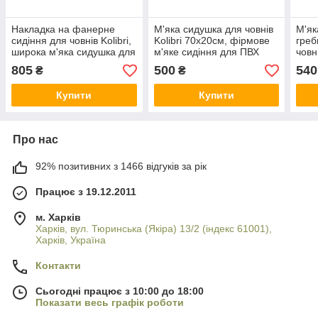
Накладка на фанерне
М'яка сидушка для човнів
М'як
сидіння для човнів Kolibri,
Kolibri 70х20см, фірмове
греб
широка м'яка сидушка для
м'яке сидіння для ПВХ
човн
моторних човнів 100х25см
човнів
м'як
805
500
540
₴
₴
наду
Купити
Купити
Про нас
92% позитивних з 1466 відгуків за рік
Працює з 19.12.2011
м. Харків
Харків, вул. Тюринська (Якіра) 13/2 (індекс 61001),
Харків, Україна
Контакти
Сьогодні працює з 10:00 до 18:00
Показати весь графік роботи