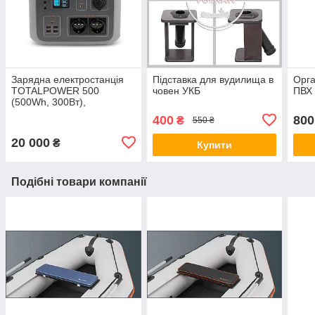
Зарядна електростанція
Підставка для вудилища в
Орга
TOTALPOWER 500
човен УКБ
ПВХ 
(500Wh, 300Вт),
портативна зарядная
400
800
₴
550 ₴
станція Totalcool (аналог
Bluetti)
20 000
₴
Купити
Подібні товари компанії