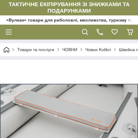
ТАКТИЧНЕ ЕКІПІРУВАННЯ ЗІ ЗНИЖКАМИ ТА
ПОДАРУНКАМИ
«Вулкан» товари для риболовлі, мисливства, туризму та да
Товари та послуги
ЧОВНИ
Човни Kolibri
Швейна пр