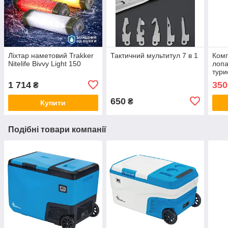
Ліхтар наметовий Trakker
Тактичний мультитул 7 в 1
Комп
Nitelife Bivvy Light 150
лопа
тури
1 714
350
₴
650
₴
Купити
Подібні товари компанії