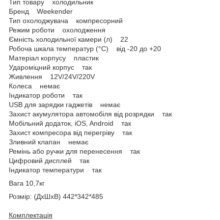
Тип товару холодильник
Бренд Weekender
Тип охолоджувача компресорний
Режим роботи охолодження
Ємність холодильної камери (л) 22
Робоча шкала температур (°C) від -20 до +20
Матеріал корпусу пластик
Удароміцний корпус так
Живлення 12V/24V/220V
Колеса немає
Індикатор роботи так
USB для зарядки гаджетів немає
Захист акумулятора автомобіля від розрядки так
Мобільний додаток, iOS, Android так
Захист компресора від перегріву так
Зливний клапан немає
Ремінь або ручки для перенесення так
Цифровий дисплей так
Індикатор температури так
Вага 10,7кг
Розмір: (ДхШхВ) 442*342*485
Комплектація