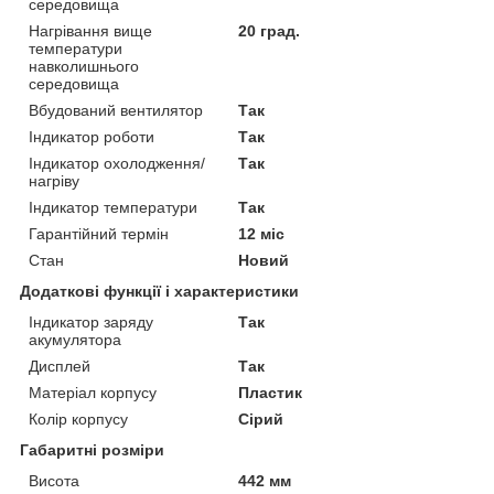
середовища
Нагрівання вище
20 град.
температури
навколишнього
середовища
Вбудований вентилятор
Так
Індикатор роботи
Так
Індикатор охолодження/
Так
нагріву
Індикатор температури
Так
Гарантійний термін
12 міс
Стан
Новий
Додаткові функції і характеристики
Індикатор заряду
Так
акумулятора
Дисплей
Так
Матеріал корпусу
Пластик
Колір корпусу
Сірий
Габаритні розміри
Висота
442 мм