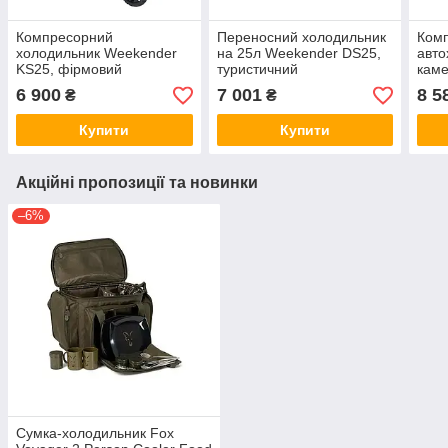
Компресорний
Переносний холодильник
Ком
холодильник Weekender
на 25л Weekender DS25,
авто
KS25, фірмовий
туристичний
кам
автохолодильник
компресорний
KS35
6 900
7 001
8 5
₴
₴
Weekender на 25л
холодильник Weekender
авто
холо
Купити
Купити
авто
холо
Акційні пропозиції та новинки
–6%
Сумка-холодильник Fox