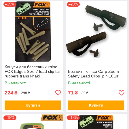
–25%
–20%
Конуси для безпечних кліпс
FOX Edges Size 7 lead clip tail
Безпечні кліпси Carp Zoom
rubbers trans khaki
Safety Lead Clips+pin 10шт
В наявності
В наявності
224
71
₴
₴
298 ₴
89 ₴
Купити
Купити
–18%
–18%