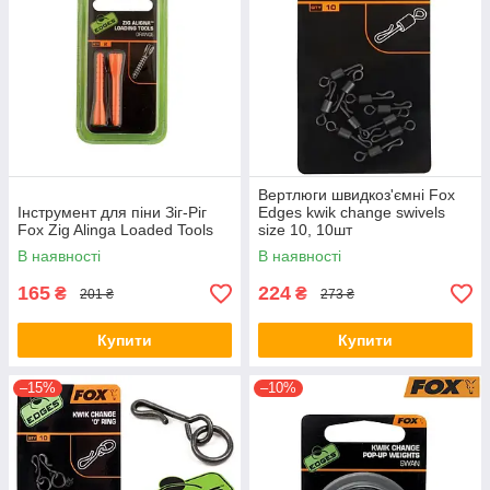
Вертлюги швидкоз'ємні Fox
Інструмент для піни Зіг-Ріг
Edges kwik change swivels
Fox Zig Alinga Loaded Tools
size 10, 10шт
В наявності
В наявності
165
224
₴
₴
201 ₴
273 ₴
Купити
Купити
–15%
–10%