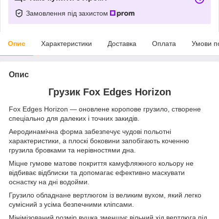
Замовлення під захистом
Опис
Характеристики
Доставка
Оплата
Умови п
Опис
Грузик Fox Edges Horizon
Fox Edges Horizon — оновлене коропове грузило, створене
спеціально для далеких і точних закидів.
Аеродинамічна форма забезпечує чудові польотні
характеристики, а плоскі боковини запобігають коченню
грузила бровками та нерівностями дна.
Міцне гумове матове покриття камуфляжного кольору не
відбиває відблиски та допомагає ефективно маскувати
оснастку на дні водойми.
Грузило обладнане вертлюгом із великим вухом, який легко
сумісний з усіма безпечними кліпсами.
Мінімізований розмір вушка зменшує вільний хід вертлюга під