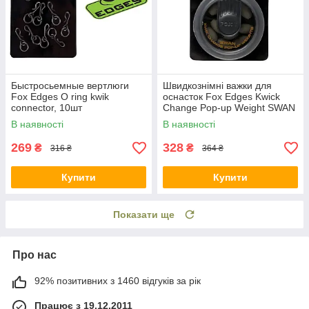
Быстросьемные вертлюги
Швидкознімні важки для
Fox Edges O ring kwik
оснасток Fox Edges Kwick
connector, 10шт
Change Pop-up Weight SWAN
В наявності
В наявності
269
328
₴
₴
316 ₴
364 ₴
Купити
Купити
Показати ще
Про нас
92% позитивних з 1460 відгуків за рік
Працює з 19.12.2011