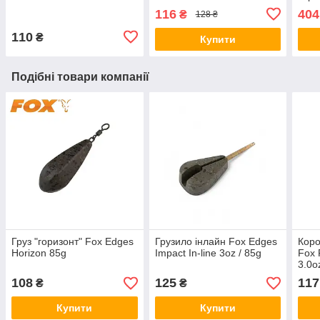
116
404
₴
128 ₴
110
₴
Купити
Подібні товари компанії
Груз "горизонт" Fox Edges
Грузило інлайн Fox Edges
Коро
Horizon 85g
Impact In-line 3oz / 85g
Fox 
3.0o
108
125
117
₴
₴
Купити
Купити