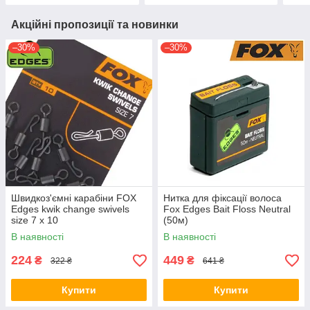
Акційні пропозиції та новинки
–30%
–30%
Швидкоз'ємні карабіни FOX
Нитка для фіксації волоса
Edges kwik change swivels
Fox Edges Bait Floss Neutral
size 7 x 10
(50м)
В наявності
В наявності
224
449
₴
₴
322 ₴
641 ₴
Купити
Купити