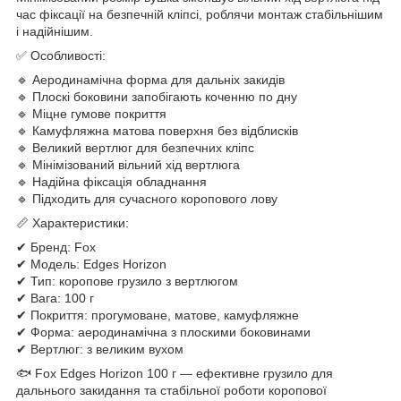
час фіксації на безпечній кліпсі, роблячи монтаж стабільнішим
і надійнішим.
✅ Особливості:
🔹 Аеродинамічна форма для дальніх закидів
🔹 Плоскі боковини запобігають коченню по дну
🔹 Міцне гумове покриття
🔹 Камуфляжна матова поверхня без відблисків
🔹 Великий вертлюг для безпечних кліпс
🔹 Мінімізований вільний хід вертлюга
🔹 Надійна фіксація обладнання
🔹 Підходить для сучасного коропового лову
📏 Характеристики:
✔ Бренд: Fox
✔ Модель: Edges Horizon
✔ Тип: коропове грузило з вертлюгом
✔ Вага: 100 г
✔ Покриття: прогумоване, матове, камуфляжне
✔ Форма: аеродинамічна з плоскими боковинами
✔ Вертлюг: з великим вухом
🐟 Fox Edges Horizon 100 г — ефективне грузило для
дальнього закидання та стабільної роботи коропової