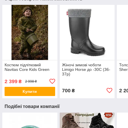
Костюм підлітковий
Жіночі зимові чоботи
Толс
Navitas Core Kids Green
Limigo Horse до -30С (36-
Sher
37р)
2 399
₴
2 998 ₴
700
2 2
₴
Купити
Подібні товари компанії