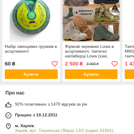
Набір свинцевих грузиків в
Фірмові черевики Lowa в
Такт
асортименті
асортименті, тактичні
ММ14
напівберці Lowa (хакі,
такт
койот, мультикам, чорні)
асор
60
2 500
1 4
₴
₴
3 000 ₴
Купити
Купити
Про нас
92% позитивних з 1470 відгуків за рік
Працює з 19.12.2011
м. Харків
Харків, вул. Тюринська (Якіра) 13/2 (індекс 61001),