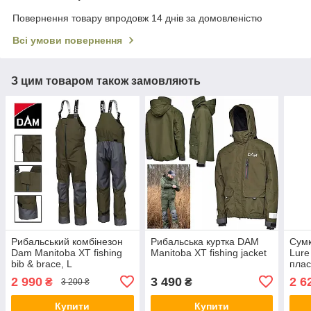
Повернення товару впродовж 14 днів за домовленістю
Всі умови повернення
З цим товаром також замовляють
Рибальський комбінезон
Рибальська куртка DAM
Сум
Dam Manitoba XT fishing
Manitoba XT fishing jacket
Lure 
bib & brace, L
плас
2 990
3 490
2 6
₴
₴
3 200 ₴
Купити
Купити