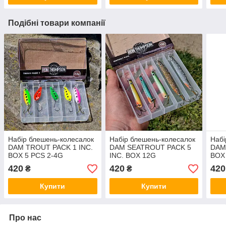
Подібні товари компанії
Набір блешень-колесалок
Набір блешень-колесалок
Набі
DAM TROUT PACK 1 INC.
DAM SEATROUT PACK 5
DAM
BOX 5 PCS 2-4G
INC. BOX 12G
BOX 
420
420
420
₴
₴
Купити
Купити
Про нас