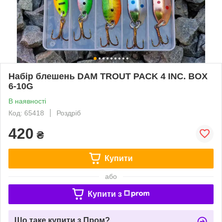
Набір блешень DAM TROUT PACK 4 INC. BOX
6-10G
В наявності
Код: 65418
Роздріб
420
₴
Купити
або
Купити з
Що таке купити з Пром?