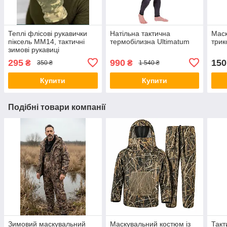
Теплі флісові рукавички
Натільна тактична
Мас
піксель ММ14, тактичні
термобілизна Ultimatum
трик
зимові рукавиці
295
990
150
₴
₴
350 ₴
1 540 ₴
Купити
Купити
Подібні товари компанії
Зимовий маскувальний
Маскувальний костюм із
Такт