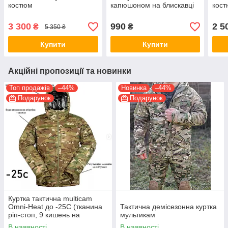
костюм
капюшоном на блискавці
кост
3 300
990
2 5
₴
₴
5 350 ₴
Купити
Купити
Акційні пропозиції та новинки
Топ продажів
–44%
Новинка
–44%
Подарунок
Подарунок
Куртка тактична multicam
Omni-Heat до -25С (тканина
Тактична демісезонна куртка
ріп-стоп, 9 кишень на
мультикам
блискавці)
В наявності
В наявності