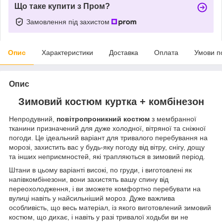
Що таке купити з Пром?
Замовлення під захистом
Опис
Характеристики
Доставка
Оплата
Умови п
Опис
Зимовий костюм куртка + комбінезон
Непродувний,
повітропроникний костюм
з мембранної
тканини призначений для дуже холодної, вітряної та сніжної
погоди. Це ідеальний варіант для тривалого перебування на
морозі, захистить вас у будь-яку погоду від вітру, снігу, дощу
та інших неприємностей, які трапляються в зимовий період.
Штани в цьому варіанті високі, по груди, і виготовлені як
напівкомбінезони, вони захистять вашу спину від
переохолодження, і ви зможете комфортно перебувати на
вулиці навіть у найсильніший мороз. Дуже важлива
особливість, що весь матеріал, із якого виготовлений зимовий
костюм, що дихає, і навіть у разі тривалої ходьби ви не