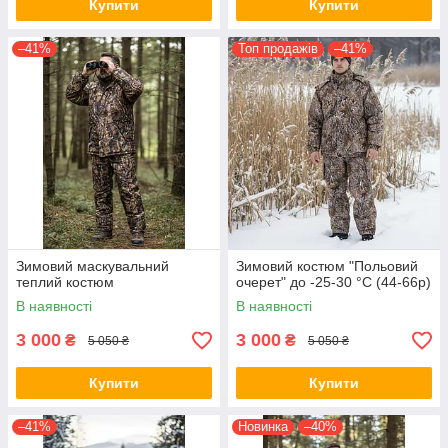
Купити
Купити
–41%
Топ продажів
–41%
Зимовий маскувальний
Зимовий костюм "Польовий
теплий костюм
очерет" до -25-30 °C (44-66р)
В наявності
В наявності
3 000
3 000
₴
₴
5 050 ₴
5 050 ₴
Купити
Купити
–41%
Новинка
–40%