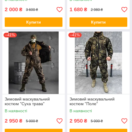
2 000
1 680
₴
₴
3 600 ₴
2 980 ₴
Купити
Купити
–41%
–41%
Зимовий маскувальний
Зимовий маскувальний
костюм "Суха трава"
костюм "Поле"
В наявності
В наявності
2 950
2 950
₴
₴
5 000 ₴
5 000 ₴