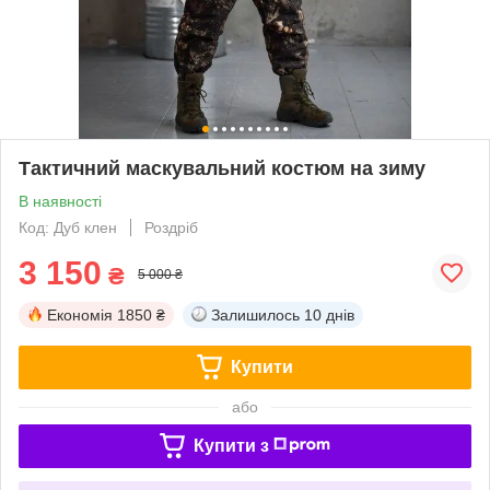
Тактичний маскувальний костюм на зиму
В наявності
Код: Дуб клен
Роздріб
3 150
₴
5 000 ₴
Економія
1850 ₴
Залишилось
10 днів
Купити
або
Купити з