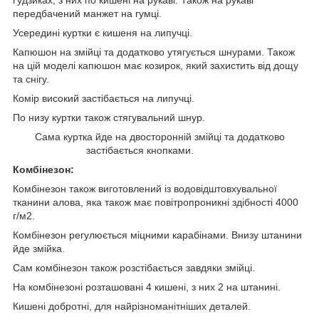
ґудзиках, з них по кишені на рукаві. Також на рукаві
передбачений манжет на гумці.
Усередині куртки є кишеня на липучці.
Капюшон на змійці та додатково утягується шнурами. Також
на цій моделі капюшон має козирок, який захистить від дощу
та снігу.
Комір високий застібається на липучці.
По низу куртки також стягувальний шнур.
Сама куртка йде на двосторонній змійці та додатково
застібається кнопками.
Комбінезон:
Комбінезон також виготовлений із водовідштовхувальної
тканини алова, яка також має повітропроникні здібності 4000
г/м2.
Комбінезон регулюється міцними карабінами. Внизу штанини
йде змійка.
Сам комбінезон також розстібається завдяки змійці.
На комбінезоні розташовані 4 кишені, з них 2 на штанині.
Кишені добротні, для найрізноманітніших деталей.