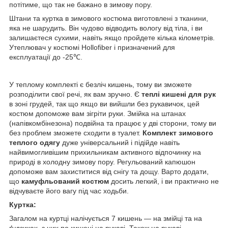
потітиме, що так не бажано в зимову пору.
Штани та куртка в зимового костюма виготовлені з тканини,
яка не шарудить. Він чудово відводить вологу від тіла, і ви
залишаєтеся сухими, навіть якщо пройдете кілька кілометрів.
Утеплювач у костюмі Hollofiber і призначений для
експлуатації до -25℃.
У теплому комплекті є безліч кишень, тому ви зможете
розподілити свої речі, як вам зручно. Є
теплі кишені для рук
в зоні грудей, так що якщо ви вийшли без рукавичок, цей
костюм допоможе вам зігріти руки. Змійка на штанах
(напівкомбінезона) подвійна та працює у дві сторони, тому ви
без проблем зможете сходити в туалет.
Комплект зимового
теплого одягу
дуже універсальний і підійде навіть
найвимогливішим прихильникам активного відпочинку на
природі в холодну зимову пору. Регульований капюшон
допоможе вам захиститися від снігу та дощу. Варто додати,
що
камуфльований костюм
досить легкий, і ви практично не
відчуваєте його вагу під час ходьби.
Куртка:
Загалом на куртці налічується 7 кишень — на змійці та на