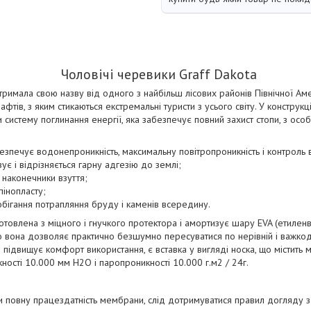
Чоловічі черевики Graff Dakota
римала свою назву від одного з найбільш лісових районів Північної Ам
фтів, з яким стикаються екстремальні туристи з усього світу. У конструкц
систему поглинання енергії, яка забезпечує повний захист стопи, з особ
зпечує водонепроникність, максимальну повітропроникність і контроль в
ує і відрізняється гарну адгезію до землі;
 наконечники взуття;
пінопласту;
обігання потрапляння бруду і каменів всередину.
товлена з міцного і гнучкого протектора і амортизує шару EVA (етиленві
 вона дозволяє практично безшумно пересуватися по нерівній і важкодо
ідвищує комфорт використання, є вставка у вигляді носка, що містить
сті 10.000 мм H2O і паропроникності 10.000 г.м2 / 24г.
 повну працездатність мембрани, слід дотримуватися правил догляду з