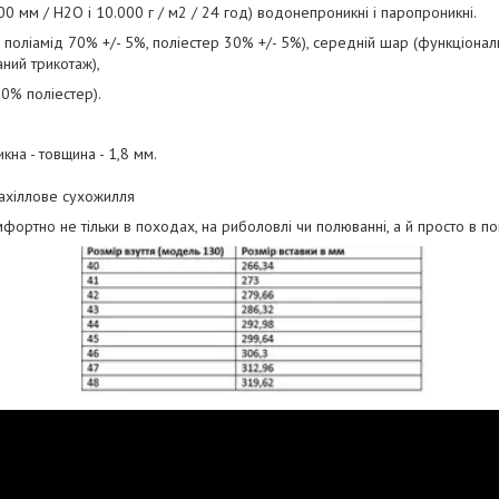
 мм / H2O і 10.000 г / м2 / 24 год) водонепроникні і паропроникні.
: поліамід 70% +/- 5%, поліестер 30% +/- 5%), середній шар (функціонал
аний трикотаж),
00% поліестер).
кна - товщина - 1,8 мм.
і ахіллове сухожилля
фортно не тільки в походах, на риболовлі чи полюванні, а й просто в п