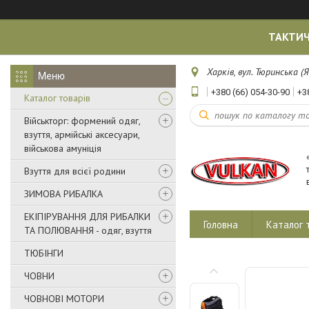
ТАКТИЧ
Харків, вул. Тюринська (Я
+380 (66) 054-30-90
+3
Каталог товарів
Військторг: формений одяг,
взуття, армійські аксесуари,
військова амуніція
Взуття для всієї родини
ЗИМОВА РИБАЛКА
ЕКІПІРУВАННЯ ДЛЯ РИБАЛКИ
Головна
Каталог 
ТА ПОЛЮВАННЯ - одяг, взуття
ТЮБІНГИ
ЧОВНИ
ЧОВНОВІ МОТОРИ