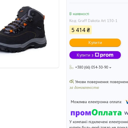
В наявності
Код:
Graff Dakota Art 130-1
5 414 ₴
Купити
Купити з
+380 (66) 054-30-90
поверненн
за домовленістю
У компанії підключені електронн
купити будь-який товар не покид