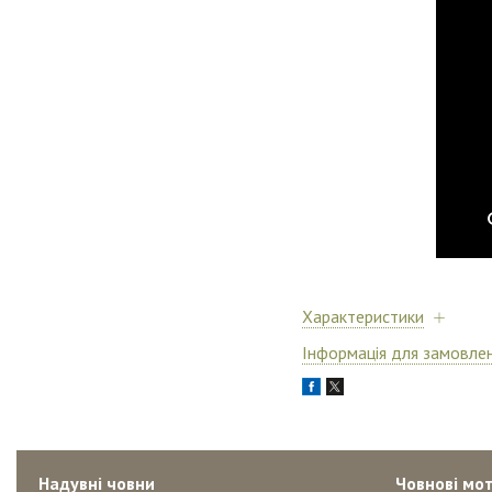
Характеристики
Інформація для замовле
Надувні човни
Човнові мот