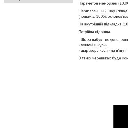
Параметри мембрани (10.000
Шари: зовнішній шар (склад
(поліамід 100%, основов'яз
На внутрішній підкладка (1
Потрійна підошва.
- Шкіра набук - водонепрони
- вощені шнурки.
- шар жорсткості - на п'яту 
В таких черевиках буде ком