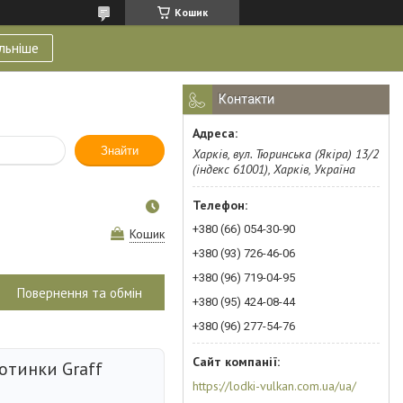
Кошик
льніше
Контакти
Знайти
Харків, вул. Тюринська (Якіра) 13/2
(індекс 61001), Харків, Україна
+380 (66) 054-30-90
Кошик
+380 (93) 726-46-06
+380 (96) 719-04-95
Повернення та обмін
+380 (95) 424-08-44
+380 (96) 277-54-76
отинки Graff
https://lodki-vulkan.com.ua/ua/