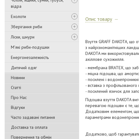
Чохли, ящики, сумки, тубуси,
відра
Ехолоти
Опис товару
Зберігання риби
Ліски, шнури
Взуття GRAFF DAKOTA, що от
М'які риби-подушки
з найрізноманітніших ландша
DAKOTA ми використовували 
Енергонезалежність
ахіллове сухожилля.
Дитячий одяг
- мембрана BRATEX, що забе
- міцна підошва, що амортиз
Новини
- посилені і водонепроникні
- вставка з профільованого 
Статті
- посилений язичок для зап
Про Нас
Підошва взуття DAKOTA виго
перевагою підошви є те, що
Відгуки
Додатковим елементом, що п
Часто задавані питання
параметрами водонепроникно
Доставка та оплата
Додатково, щоб гарантувати
Повернення та обмін