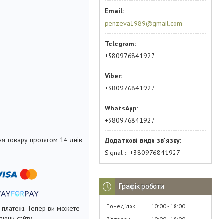
penzeva1989@gmail.com
+380976841927
+380976841927
+380976841927
я товару протягом 14 днів
Signal
+380976841927
Графік роботи
Понеділок
10:00
18:00
і платежі. Тепер ви можете
аючи сайту.
Вівторок
10:00
18:00