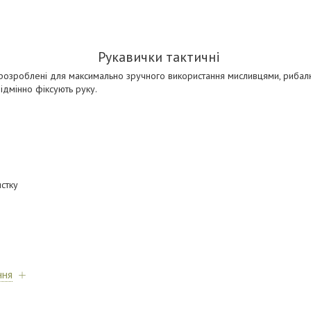
Рукавички тактичні
 розроблені для максимально зручного використання мисливцями, рибалк
відмінно фіксують руку.
стку
ння