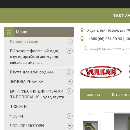
ТАКТИЧ
Харків, вул. Тюринська (Я
+380 (66) 054-30-90
+3
Каталог товарів
Військторг: формений одяг,
взуття, армійські аксесуари,
військова амуніція
Взуття для всієї родини
ЗИМОВА РИБАЛКА
ЕКІПІРУВАННЯ ДЛЯ РИБАЛКИ
Головна
Каталог 
ТА ПОЛЮВАННЯ - одяг, взуття
ТЮБІНГИ
ЧОВНИ
ЧОВНОВІ МОТОРИ