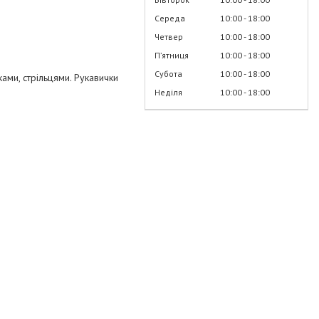
Середа
10:00
18:00
Четвер
10:00
18:00
Пʼятниця
10:00
18:00
Субота
10:00
18:00
ами, стрільцями. Рукавички
Неділя
10:00
18:00