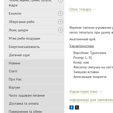
Чохли, ящики, сумки, тубуси,
відра
Опис товару
Ехолоти
Зберігання риби
Фірмові тактичні рукавички
Ліски, шнури
легко тягнуться, при цьому 
М'які риби-подушки
Анатомічний крій.
Характеристики:
Енергонезалежність
Виробник: Туреччина
Дитячий одяг
Розмір: L, XL
Колір: хакі
Новини
Фіксатор-липучка на зап'я
Статті
Замшеві вставки
Антислизьке покриття
Про Нас
Відгуки
Характеристики
Часто задавані питання
Інформація для замовле
Доставка та оплата
Повернення та обмін