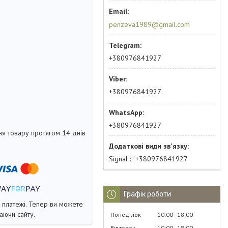
penzeva1989@gmail.com
+380976841927
+380976841927
+380976841927
я товару протягом 14 днів
Signal
+380976841927
Графік роботи
і платежі. Тепер ви можете
аючи сайту.
Понеділок
10:00
18:00
Вівторок
10:00
18:00