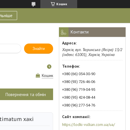
Кошик
льніше
Контакти
Знайти
Харків, вул. Тюринська (Якіра) 13/2
(індекс 61001), Харків, Україна
+380 (66) 054-30-90
Кошик
+380 (93) 726-46-06
+380 (96) 719-04-95
Повернення та обмін
+380 (95) 424-08-44
+380 (96) 277-54-76
timatum хакі
https://lodki-vulkan.com.ua/ua/