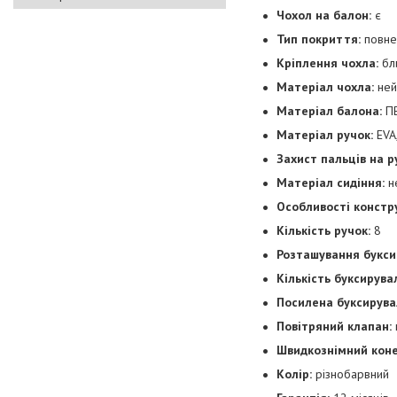
Чохол на балон:
є
Тип покриття:
повне
Кріплення чохла:
бл
Матеріал чохла:
ней
Матеріал балона:
П
Матеріал ручок:
EVA,
Захист пальців на р
Матеріал сидіння:
н
Особливості констру
Кількість ручок:
8
Розташування букси
Кількість буксирувал
Посилена буксирува
Повітряний клапан:
Швидкознімний коне
Колір:
різнобарвний