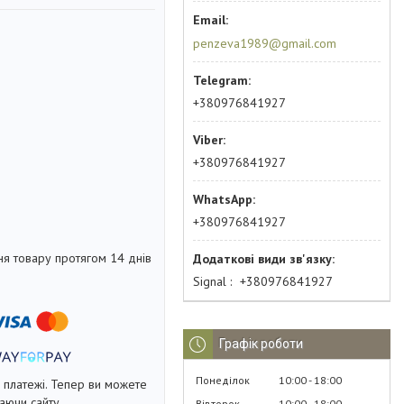
penzeva1989@gmail.com
+380976841927
+380976841927
+380976841927
я товару протягом 14 днів
Signal
+380976841927
Графік роботи
Понеділок
10:00
18:00
і платежі. Тепер ви можете
аючи сайту.
Вівторок
10:00
18:00