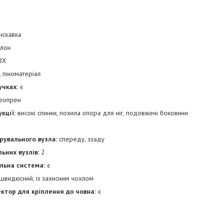
искавка
лон
ВХ
 піноматеріал
учках:
є
еопрен
кції:
високі спинки, похила опора для ніг, подовжені боковини
рувального вузла:
спереду, ззаду
ьних вузлів:
2
льна система:
є
швидкісний, із захисним чохлом
ктор для кріплення до човна:
є