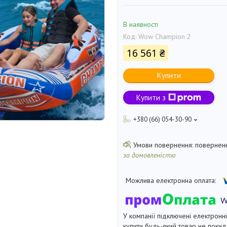
В наявності
Код:
Wow Champion 2
16 561 ₴
Купити
Купити з
+380 (66) 054-30-90
поверненн
за домовленістю
У компанії підключені електронн
купити будь-який товар не покид