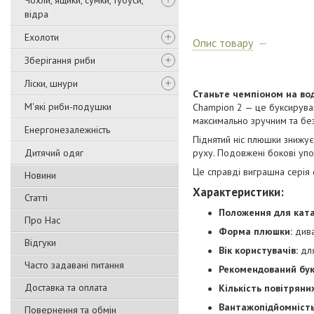
Чохли, ящики, сумки, тубуси,
відра
Ехолоти
Опис товару
Зберігання риби
Ліски, шнури
Станьте чемпіоном на вод
М'які риби-подушки
Champion 2 — це буксируван
максимально зручним та без
Енергонезалежність
Піднятий ніс плюшки знижує 
Дитячий одяг
руху. Подовжені бокові уп
Це справді виграшна серія 
Новини
Характеристики:
Статті
Положення для ката
Про Нас
Форма плюшки:
див
Відгуки
Вік користувачів:
для
Часто задавані питання
Рекомендований бук
Доставка та оплата
Кількість повітряни
Вантажопідйомність
Повернення та обмін