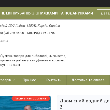
НЕ ЕКІПІРУВАННЯ ЗІ ЗНИЖКАМИ ТА ПОДАРУНКАМИ
Дета
кіра) 13/2 (індекс 61001), Харків, Україна
80 (93) 726-46-06
+380 (96) 719-04-95
«Вулкан» товари для риболовлі, мисливства,
туризму та дайвінгу, камуфльовані костюми,
взуття та одяг
товарів
Про Нас
Контакти
Доставка та оплата
Бесплатная доставка
Двомісний водний ди
2