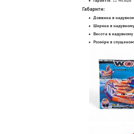
Гарантія:
12 місяців
Габарити:
Довжина в надувном
Ширина в надувному
Висота в надувному 
Розміри в спущеному