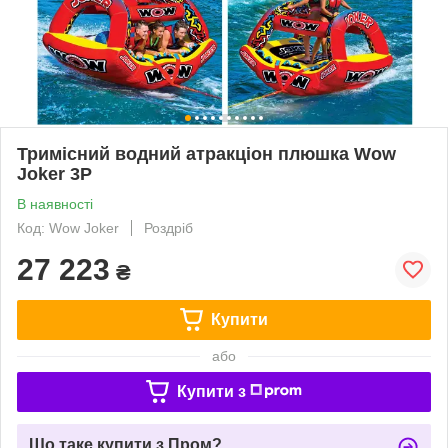
Тримісний водний атракціон плюшка Wow
Joker 3P
В наявності
Код: Wow Joker
Роздріб
27 223
₴
Купити
або
Купити з
Що таке купити з Пром?