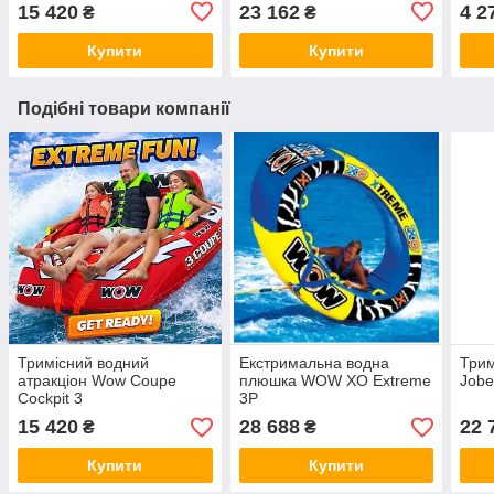
15 420
23 162
4 2
₴
₴
Купити
Купити
Подібні товари компанії
Тримісний водний
Екстримальна водна
Трим
атракціон Wow Coupe
плюшка WOW XO Extreme
Jobe
Cockpit 3
3P
15 420
28 688
22 
₴
₴
Купити
Купити