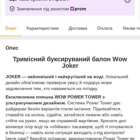
Замовлення під захистом
Опис
Характеристики
Доставка
Оплата
Умови п
Опис
Тримісний буксируваний балон Wow
Joker
JOKER — найновіший і найкрутіший на воді.
Унікальний
дизайн обов’язково приверне увагу й подарує море
задоволення тим, хто наважиться на поїздку.
Ексклюзивна плюшка WOW POWER TOWER з
ультрасучасним дизайном.
Система Power Tower дає
райдерам безліч варіантів стилю катання. Піднімайтеся,
ставайте на коліна, сідайте, катайтеся лежачи або навіть
стійте на руках, якщо ви справжній жартівник. Крилате дно
мінімізує опір воді та «обіймає» пасажирів, щоб ті почувалися
в безпеці — навіть коли ситуація виходить з-під контролю!
Їдете самі? Керуйте поїздкою, використовуючи Power Tower як