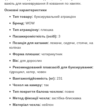
важіль для маневрування й ковзання по хвилях.
Основні характеристики
Тип товару:
буксирувальний атракціон
Бренд:
WOW
Тип атракціону:
плюшка
Пасажиромісткість (осіб):
3
Позиція для катання:
лежачи, сидячи, стоячи, на
колінах
Форма плюшки:
чотирикутник
Вік:
для дорослих
Рекомендований плавзасіб для буксирування:
гідроцикл, катер, човен
Вантажопідйомність (кг):
231
Чохол на камеру:
так
Тип покриття балона чохлом:
повне
Метод фіксації чохла:
застібка-блискавка
Матеріал чохла:
нейлон