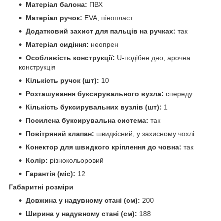
Матеріал балона:
ПВХ
Матеріал ручок:
EVA, пінопласт
Додатковий захист для пальців на ручках:
так
Матеріал сидіння:
неопрен
Особливість конструкції:
U-подібне дно, арочна
конструкція
Кількість ручок (шт):
10
Розташування буксирувального вузла:
спереду
Кількість буксирувальних вузлів (шт):
1
Посилена буксирувальна система:
так
Повітряний клапан:
швидкісний, у захисному чохлі
Конектор для швидкого кріплення до човна:
так
Колір:
різнокольоровий
Гарантія (міс):
12
Габаритні розміри
Довжина у надувному стані (см):
200
Ширина у надувному стані (см):
188