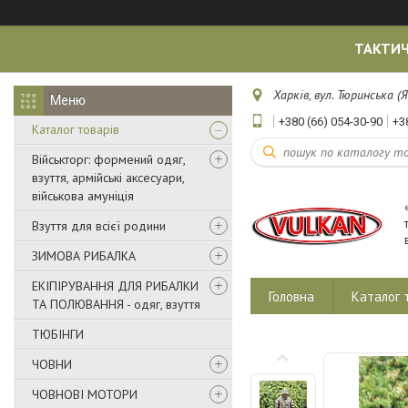
ТАКТИЧ
Харків, вул. Тюринська (Я
+380 (66) 054-30-90
+3
Каталог товарів
Військторг: формений одяг,
взуття, армійські аксесуари,
військова амуніція
Взуття для всієї родини
ЗИМОВА РИБАЛКА
ЕКІПІРУВАННЯ ДЛЯ РИБАЛКИ
Головна
Каталог 
ТА ПОЛЮВАННЯ - одяг, взуття
ТЮБІНГИ
ЧОВНИ
ЧОВНОВІ МОТОРИ