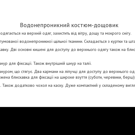
Водонепроникний костюм-дощовик
дягається на верхній одяг, захистить від вітру, дощу та мокрого снігу.
гумованої водонепроникної щільної тканини. Складається з куртки та шта
скавку. Дві основні кишені для доступу до верхнього одягу також на бли
ур для фіксації. Також внутрішній шнур на талії.
шнуром, що стягує. Два кармани на ліпучці для доступу до верхнього од
ена блискавка для фіксації на широке взуття (суботи, черевики, берці)
і. Також додатково чохол на каску. Дуже компактний у складеному вигля