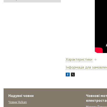
Характеристики
Інформація для замовле
Надувні човни
Човнові мот
електроста
Човни Vulkan
Мотори Парсун