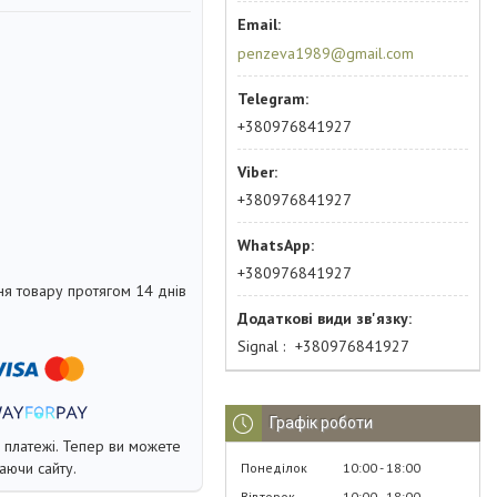
penzeva1989@gmail.com
+380976841927
+380976841927
+380976841927
я товару протягом 14 днів
Signal
+380976841927
Графік роботи
і платежі. Тепер ви можете
аючи сайту.
Понеділок
10:00
18:00
Вівторок
10:00
18:00