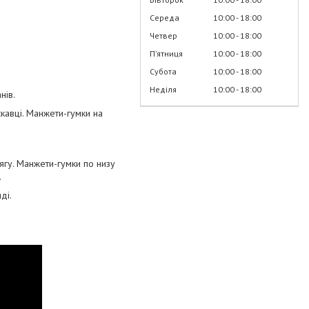
Середа
10:00
18:00
Четвер
10:00
18:00
Пʼятниця
10:00
18:00
Субота
10:00
18:00
Неділя
10:00
18:00
нів.
скавці. Манжети-гумки на
ягу. Манжети-гумки по низу
.
ді.