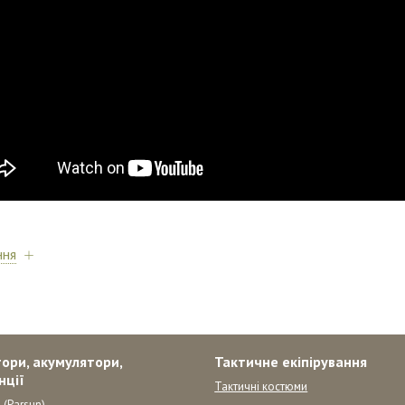
ння
ори, акумулятори,
Тактичне екіпірування
нції
Тактичні костюми
 (Parsun)