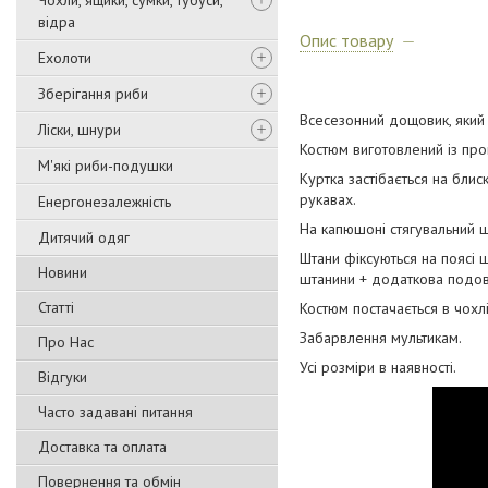
Чохли, ящики, сумки, тубуси,
відра
Опис товару
Ехолоти
Зберігання риби
Всесезонний дощовик, який о
Ліски, шнури
Костюм виготовлений із про
М'які риби-подушки
Куртка застібається на бли
рукавах.
Енергонезалежність
На капюшоні стягувальний шн
Дитячий одяг
Штани фіксуються на поясі 
Новини
штанини + додаткова подовж
Статті
Костюм постачається в чохл
Забарвлення мультикам.
Про Нас
Усі розміри в наявності.
Відгуки
Часто задавані питання
Доставка та оплата
Повернення та обмін