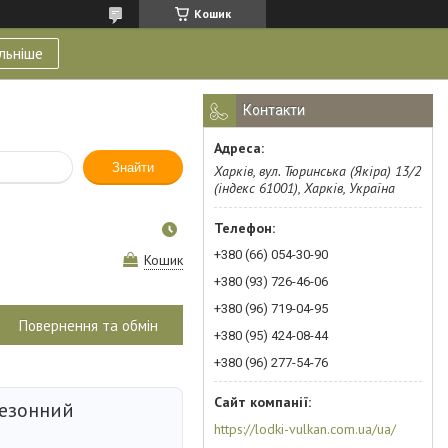
Кошик
льніше
Контакти
Знайти
Харків, вул. Тюринська (Якіра) 13/2
(індекс 61001), Харків, Україна
+380 (66) 054-30-90
Кошик
+380 (93) 726-46-06
+380 (96) 719-04-95
Повернення та обмін
+380 (95) 424-08-44
+380 (96) 277-54-76
езонний
https://lodki-vulkan.com.ua/ua/