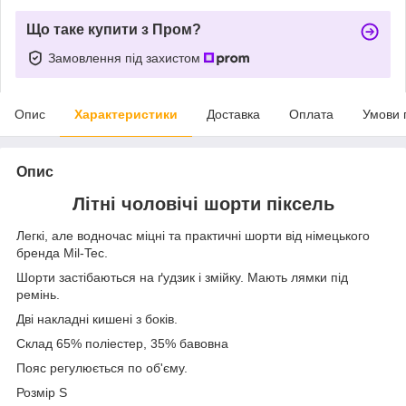
Що таке купити з Пром?
Замовлення під захистом
Опис
Характеристики
Доставка
Оплата
Умови 
Опис
Літні чоловічі шорти піксель
Легкі, але водночас міцні та практичні шорти від німецького
бренда Mil-Tec.
Шорти застібаються на ґудзик і змійку. Мають лямки під
ремінь.
Дві накладні кишені з боків.
Склад 65% поліестер, 35% бавовна
Пояс регулюється по об'єму.
Розмір S