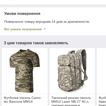
Умови повернення
Повернення товару впродовж 14 днів за домовленістю
Всі умови повернення
З цим товаром також замовляють
Футболка піксель Camo-
Тактичний рюкзак піксель
Футб
tec Bavovna ММ14
ММ14 Laser NB-27 40 л,
баво
тактичні рюкзаки в
баво