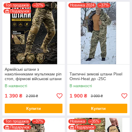
Топ продажів
–37%
Новинка 2024
–37%
Подарунок
Армійські штани з
наколінниками мультикам ріп
Тактичні зимові штани Pixel
стоп, фірмові військові штани
Omni-Heat до -25С
в комплекта з наколінниками
В наявності
В наявності
1 390
1 900
₴
₴
2 200 ₴
3 000 ₴
Купити
Купити
Топ продажів
–37%
Новинка
–35%
Подарунок
Подарунок