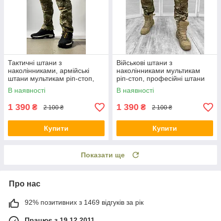
Тактичні штани з
Військові штани з
наколінниками, армійські
наколінниками мультикам
штани мультикам ріп-стоп,
ріп-стоп, професійні штани
чоловічі штани для ЗСУ
для ЗСУ з наколінниками
В наявності
В наявності
1 390
1 390
₴
₴
2 100 ₴
2 100 ₴
Купити
Купити
Показати ще
Про нас
92% позитивних з 1469 відгуків за рік
Працює з 19.12.2011