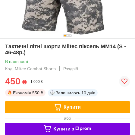
Тактичні літні шорти Miltec піксель ММ14 (S -
46-48р.)
В наявності
Код: Miltec Combat Shorts
Роздріб
450
₴
1 000 ₴
Економія
550 ₴
Залишилось
10 днів
Купити
або
Купити з