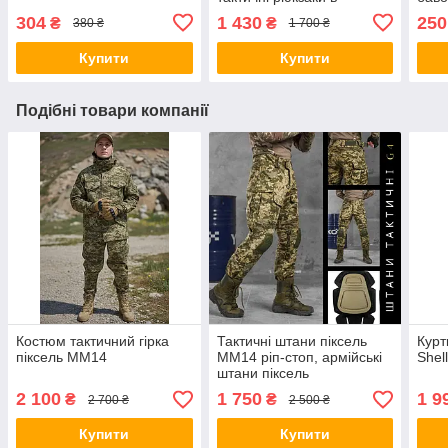
асортименті
пікс
304
1 430
250
₴
₴
380 ₴
1 700 ₴
для 
Купити
Купити
Подібні товари компанії
Костюм тактичний гірка
Тактичні штани піксель
Курт
піксель ММ14
ММ14 ріп-стоп, армійські
Shel
штани піксель
2 100
1 750
1 9
₴
₴
2 700 ₴
2 500 ₴
Купити
Купити