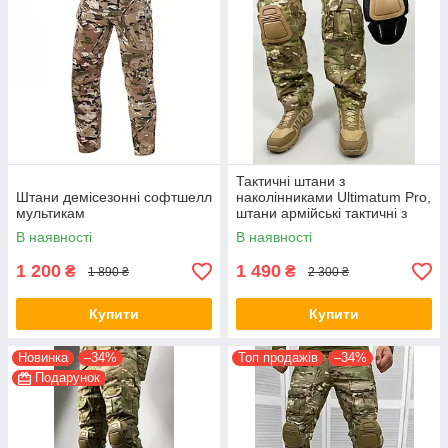
Тактичні штани з
Штани демісезонні софтшелл
наколінниками Ultimatum Pro,
мультикам
штани армійські тактичні з
посиленними наколінниками
В наявності
В наявності
1 200
1 490
₴
₴
1 890 ₴
2 300 ₴
Купити
Купити
Новинка
–34%
Топ продажів
–34%
Подарунок