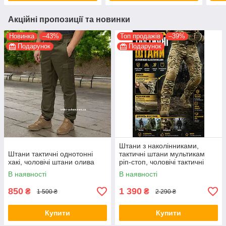
Акційні пропозиції та новинки
Новинка
–43%
Топ продажів
–39%
Подарунок
Подарунок
Штани з наколінниками,
Штани тактичні однотонні
тактичні штани мультикам
хакі, чоловічі штани олива
ріп-стоп, чоловічі тактичні
штани з наколінниками
В наявності
В наявності
мультикам
850
1 390
₴
₴
1 500 ₴
2 290 ₴
Купити
Купити