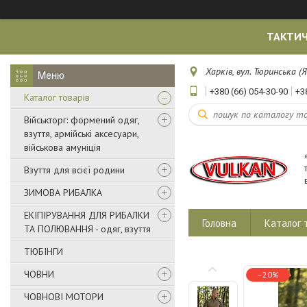
ТАКТИЧ
Харків, вул. Тюринська (Я
+380 (66) 054-30-90
+3
Каталог товарів
Військторг: формений одяг,
взуття, армійські аксесуари,
військова амуніція
Взуття для всієї родини
ЗИМОВА РИБАЛКА
ЕКІПІРУВАННЯ ДЛЯ РИБАЛКИ
Головна
Каталог 
ТА ПОЛЮВАННЯ - одяг, взуття
ТЮБІНГИ
ЧОВНИ
–20%
ЧОВНОВІ МОТОРИ