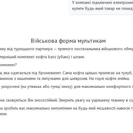
У компанії підключені електронн
купити будь-який товар не покид
Військова форма мультикам
нку від турецького партнера — прямого постачальника військового обм
рніший комплект: кофта bacs (убакс) і штани.
комплект?
 яка одягається під бронежилет. Сама кофта щільно прилягає на тулуб, і 
аниною з кишенями та липучками для шевронів. На горлі кофти змійка.
 укорочені (на утяжках або гумці знизу) для максимально комфортного
е сковуються. Він зносостійкий. Зверніть увагу на ущільнену тканину в сі
 зробить вас максимально непомітним на будь-якій місцевості навесні т
ени.