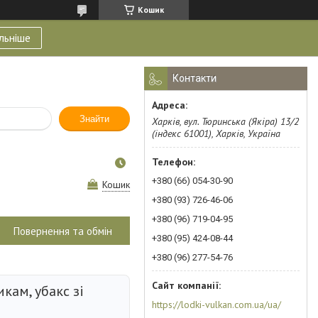
Кошик
льніше
Контакти
Знайти
Харків, вул. Тюринська (Якіра) 13/2
(індекс 61001), Харків, Україна
+380 (66) 054-30-90
Кошик
+380 (93) 726-46-06
+380 (96) 719-04-95
Повернення та обмін
+380 (95) 424-08-44
+380 (96) 277-54-76
кам, убакс зі
https://lodki-vulkan.com.ua/ua/