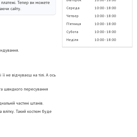
і платежі. Тепер ви можете
Середа
10:00
18:00
аючи сайту.
Четвер
10:00
18:00
Пʼятниця
10:00
18:00
Субота
10:00
18:00
Неділя
10:00
18:00
ундування.
її не відчуваєш на тілі. А ось
 та швидкого пересування
днальній частині штанів.
а влітку. Такий костюм буде