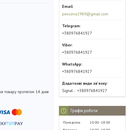
penzeva1989@gmail.com
+380976841927
+380976841927
+380976841927
Signal
+380976841927
я товару протягом 14 днів
Графік роботи
Понеділок
10:00
18:00
Вівторок
10:00
18:00