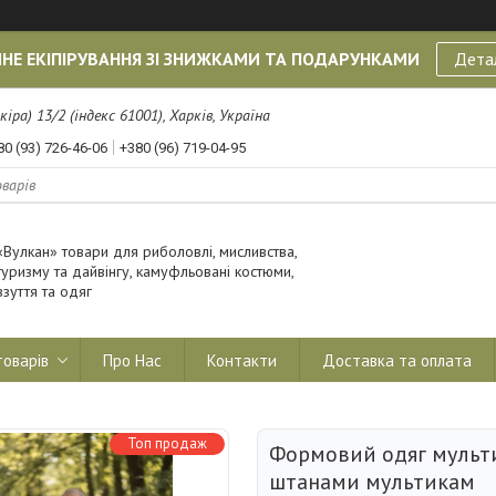
НЕ ЕКІПІРУВАННЯ ЗІ ЗНИЖКАМИ ТА ПОДАРУНКАМИ
Дета
кіра) 13/2 (індекс 61001), Харків, Україна
80 (93) 726-46-06
+380 (96) 719-04-95
«Вулкан» товари для риболовлі, мисливства,
туризму та дайвінгу, камуфльовані костюми,
взуття та одяг
товарів
Про Нас
Контакти
Доставка та оплата
Топ продаж
Формовий одяг мульти
штанами мультикам