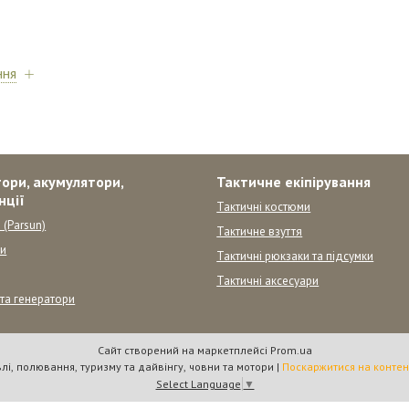
ння
ори, акумулятори,
Тактичне екіпірування
нції
Тактичні костюми
 (Parsun)
Тактичне взуття
ни
Тактичні рюкзаки та підсумки
Тактичні аксесуари
 та генератори
Сайт створений на маркетплейсі
Prom.ua
"Вулкан" товари для риболовлі, полювання, туризму та дайвінгу, човни та мотори |
Поскаржитися на контен
Select Language
▼