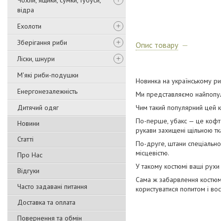
Чохли, ящики, сумки, тубуси,
відра
Ехолоти
Зберігання риби
Опис товару
Ліски, шнури
М'які риби-подушки
Новинка на українському ри
Енергонезалежність
Ми представляємо найпопуля
Дитячий одяг
Чим такий популярний цей 
По-перше, убакс — це кофта,
Новини
рукави захищені щільною тк
Статті
По-друге, штани спеціально
місцевістю.
Про Нас
У такому костюмі ваші рухи н
Відгуки
Сама ж забарвлення костюма
Часто задавані питання
користуватися попитом і вос
Доставка та оплата
Повернення та обмін