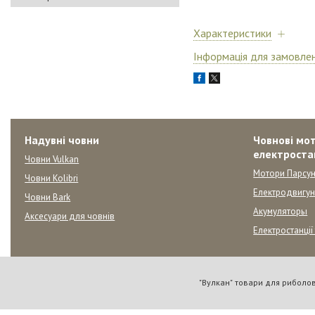
Характеристики
Інформація для замовле
Надувні човни
Човнові мот
електроста
Човни Vulkan
Мотори Парсун
Човни Kolibri
Електродвигу
Човни Bark
Акумуляторы
Аксесуари для човнів
Електростанції