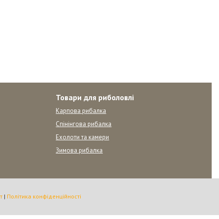
Товари для риболовлі
Карпова рибалка
Спінінгова рибалка
Ехолоти та камери
Зимова рибалка
т
|
Політика конфіденційності