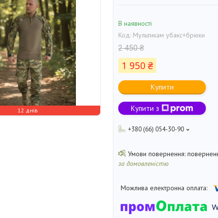
В наявності
Код:
Мультикам убакс+брюки
2 450 ₴
1 950 ₴
Купити
Купити з
12 днів
+380 (66) 054-30-90
поверненн
за домовленістю