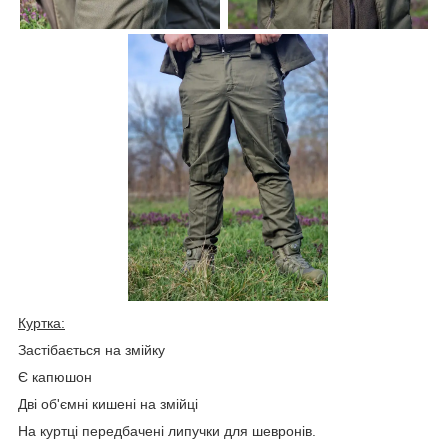
Куртка:
Застібається на змійку
Є капюшон
Дві об'ємні кишені на змійці
На куртці передбачені липучки для шевронів.