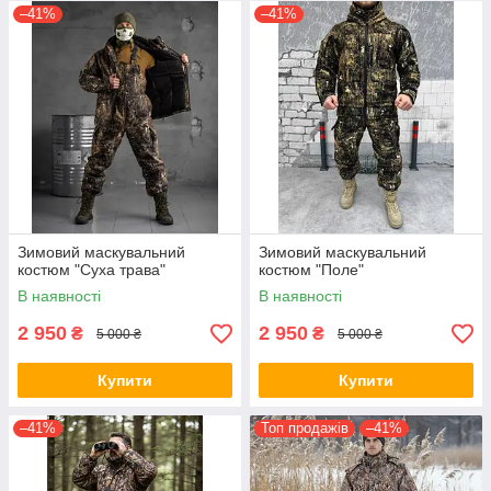
–41%
–41%
Зимовий маскувальний
Зимовий маскувальний
костюм "Суха трава"
костюм "Поле"
В наявності
В наявності
2 950
2 950
₴
₴
5 000 ₴
5 000 ₴
Купити
Купити
–41%
Топ продажів
–41%