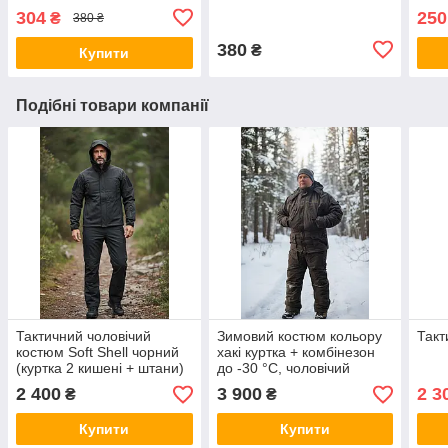
304
250
₴
380 ₴
380
₴
Купити
Подібні товари компанії
Тактичний чоловічий
Зимовий костюм кольору
Такт
костюм Soft Shell чорний
хакі куртка + комбінезон
(куртка 2 кишені + штани)
до -30 °C, чоловічий
теплий костюм для
2 400
3 900
2 3
₴
₴
риболовлі та полювання
Купити
Купити