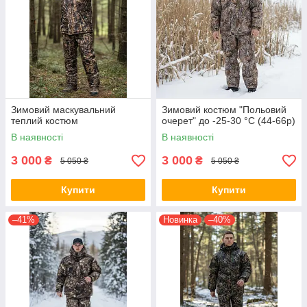
Зимовий маскувальний
Зимовий костюм "Польовий
теплий костюм
очерет" до -25-30 °C (44-66р)
В наявності
В наявності
3 000
3 000
₴
₴
5 050 ₴
5 050 ₴
Купити
Купити
–41%
Новинка
–40%