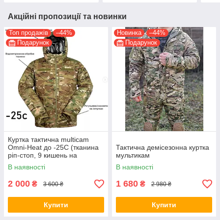
Акційні пропозиції та новинки
Топ продажів
–44%
Новинка
–44%
Подарунок
Подарунок
Куртка тактична multicam
Omni-Heat до -25С (тканина
Тактична демісезонна куртка
ріп-стоп, 9 кишень на
мультикам
блискавці)
В наявності
В наявності
2 000
1 680
₴
₴
3 600 ₴
2 980 ₴
Купити
Купити