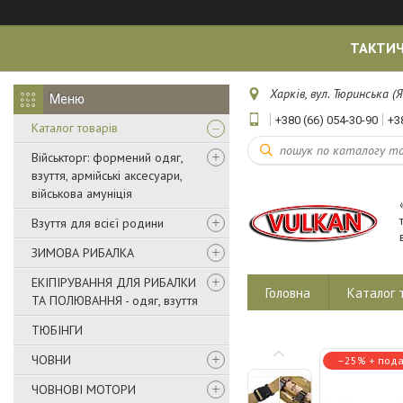
ТАКТИЧ
Харків, вул. Тюринська (Я
+380 (66) 054-30-90
+3
Каталог товарів
Військторг: формений одяг,
взуття, армійські аксесуари,
військова амуніція
Взуття для всієї родини
ЗИМОВА РИБАЛКА
ЕКІПІРУВАННЯ ДЛЯ РИБАЛКИ
Головна
Каталог 
ТА ПОЛЮВАННЯ - одяг, взуття
ТЮБІНГИ
ЧОВНИ
–25%
ЧОВНОВІ МОТОРИ