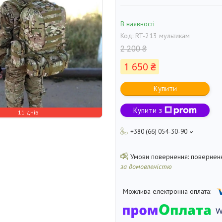
В наявності
Код:
RT-213 мультикам
2 200 ₴
1 650 ₴
Купити
Купити з
11 днів
+380 (66) 054-30-90
поверненн
за домовленістю