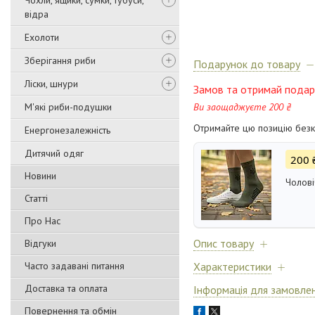
Чохли, ящики, сумки, тубуси,
відра
Ехолоти
Зберігання риби
Подарунок до товару
Ліски, шнури
Замов та отримай подар
М'які риби-подушки
Ви заощаджуєте 200 ₴
Отримайте цю позицію безко
Енергонезалежність
Дитячий одяг
200 
Новини
Чолові
Статті
Про Нас
Опис товару
Відгуки
Часто задавані питання
Характеристики
Доставка та оплата
Інформація для замовле
Повернення та обмін