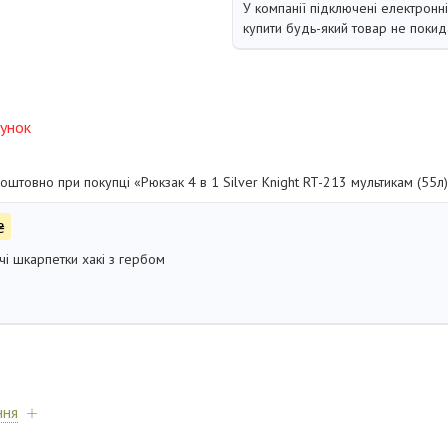
У компанії підключені електронн
купити будь-який товар не покид
унок
штовно при покупці «Рюкзак 4 в 1 Silver Knight RT-213 мультикам (55л
₴
чі шкарпетки хакі з гербом
ння