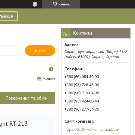
Кошик
льніше
Контакти
Знайти
Харків, вул. Тюринська (Якіра) 13/2
(індекс 61001), Харків, Україна
+380 (66) 054-30-90
Кошик
+380 (93) 726-46-06
+380 (96) 719-04-95
Повернення та обмін
+380 (95) 424-08-44
+380 (96) 277-54-76
ight RT-213
https://lodki-vulkan.com.ua/ua/