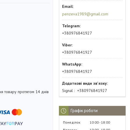
penzeva1989@gmail.com
+380976841927
+380976841927
+380976841927
Signal
+380976841927
я товару протягом 14 днів
Графік роботи
Понеділок
10:00
18:00
Вівторок
10:00
18:00