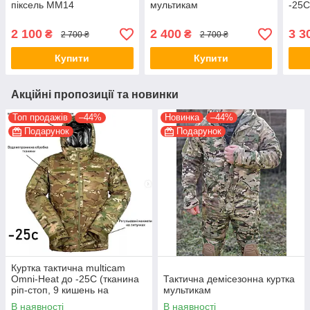
піксель ММ14
мультикам
-25
2 100
2 400
3 3
₴
₴
2 700 ₴
2 700 ₴
Купити
Купити
Акційні пропозиції та новинки
Топ продажів
–44%
Новинка
–44%
Подарунок
Подарунок
Куртка тактична multicam
Omni-Heat до -25С (тканина
Тактична демісезонна куртка
ріп-стоп, 9 кишень на
мультикам
блискавці)
В наявності
В наявності