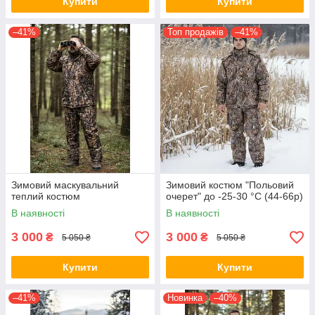
Купити
Купити
–41%
Топ продажів
–41%
Зимовий маскувальний
Зимовий костюм "Польовий
теплий костюм
очерет" до -25-30 °C (44-66р)
В наявності
В наявності
3 000
3 000
₴
₴
5 050 ₴
5 050 ₴
Купити
Купити
–41%
Новинка
–40%