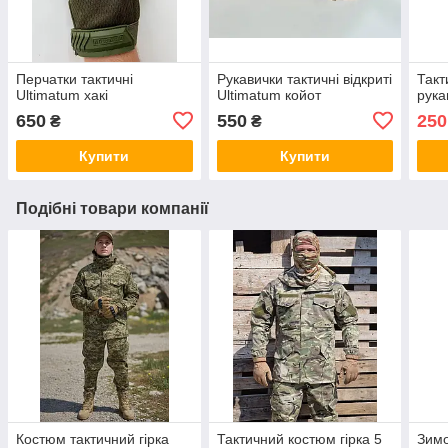
Перчатки тактичні
Рукавички тактичні відкриті
Такт
Ultimatum хакі
Ultimatum койот
рука
650
550
250
₴
₴
Купити
Купити
Подібні товари компанії
Костюм тактичний гірка
Тактичний костюм гірка 5
Зимо