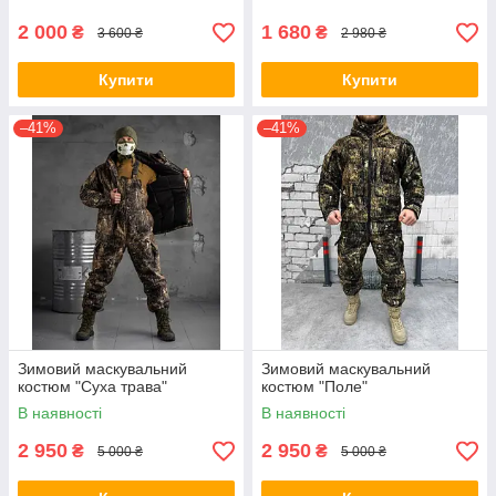
2 000
1 680
₴
₴
3 600 ₴
2 980 ₴
Купити
Купити
–41%
–41%
Зимовий маскувальний
Зимовий маскувальний
костюм "Суха трава"
костюм "Поле"
В наявності
В наявності
2 950
2 950
₴
₴
5 000 ₴
5 000 ₴