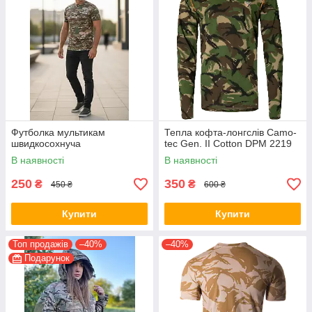
Футболка мультикам
Тепла кофта-лонгслів Camo-
швидкосохнуча
tec Gen. II Cotton DPM 2219
В наявності
В наявності
250
350
₴
₴
450 ₴
600 ₴
Купити
Купити
Топ продажів
–40%
–40%
Подарунок