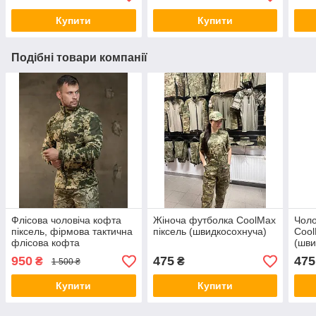
Купити
Купити
Подібні товари компанії
Флісова чоловіча кофта
Жіноча футболка CoolMax
Чоло
піксель, фірмова тактична
піксель (швидкосохнуча)
Cool
флісова кофта
(шви
футб
950
475
475
₴
₴
1 500 ₴
футб
фут
Купити
Купити