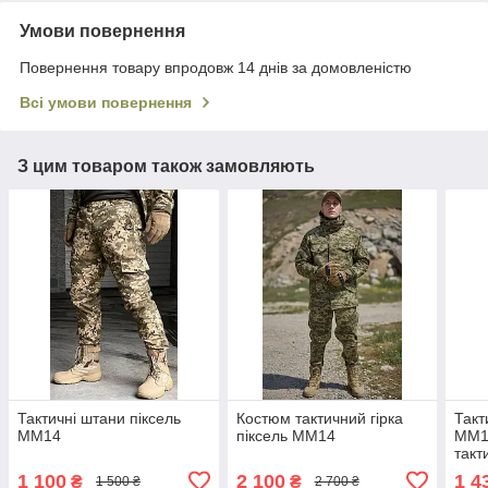
Умови повернення
Повернення товару впродовж 14 днів за домовленістю
Всі умови повернення
З цим товаром також замовляють
Тактичні штани піксель
Костюм тактичний гірка
Такт
ММ14
піксель ММ14
ММ14
такт
асор
1 100
2 100
1 4
₴
₴
1 500 ₴
2 700 ₴