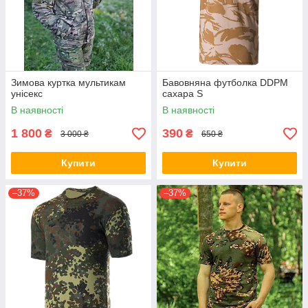
Зимова куртка мультикам
Бавовняна футболка DDPM
унісекс
сахара S
В наявності
В наявності
1 800
390
₴
₴
3 000 ₴
650 ₴
Купити
Купити
–37%
–37%