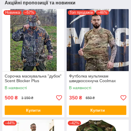
Акційні пропозиції та новинки
Новинка
–57%
Топ продажів
–46%
Сорочка маскувальна "дубок"
Футболка мультикам
Scent Blocker Plus
швидкосохнуча Coolmax
В наявності
В наявності
500
350
₴
₴
1 150 ₴
650 ₴
Купити
Купити
–44%
–42%