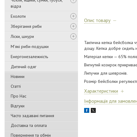
Чохли, ящики, сумки, тубуси,
відра
Ехолоти
Опис товару
Зберігання риби
Ліски, шнури
Тактична кепка бейсболка ч
М'які риби-подушки
дощу. Кепка добре сидить на
Енергонезалежність
Матеріал кепки — 65% поліе
Вигнутий козирок прикриває
Дитячий одяг
Липучки для шевронів.
Новини
Розмір бейсболки регулюєть
Статті
Характеристики
Про Нас
Інформація для замовле
Відгуки
Часто задавані питання
Доставка та оплата
Повернення та обмін