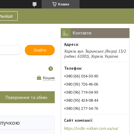
Кошик
льніше
Контакти
Знайти
Харків, вул. Тюринська (Якіра) 13/2
(індекс 61001), Харків, Україна
+380 (66) 054-30-90
Кошик
+380 (93) 726-46-06
+380 (96) 719-04-95
Повернення та обмін
+380 (95) 424-08-44
+380 (96) 277-54-76
ипучкою
https://lodki-vulkan.com.ua/ua/