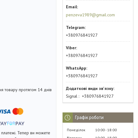
penzeva1989@gmail.com
+380976841927
+380976841927
+380976841927
я товару протягом 14 днів
Signal
+380976841927
Графік роботи
Понеділок
10:00
18:00
і платежі. Тепер ви можете
Вівторок
10:00
18:00