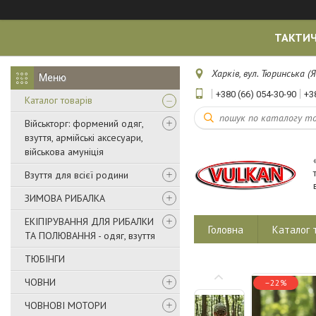
ТАКТИЧ
Харків, вул. Тюринська (Я
+380 (66) 054-30-90
+3
Каталог товарів
Військторг: формений одяг,
взуття, армійські аксесуари,
військова амуніція
Взуття для всієї родини
ЗИМОВА РИБАЛКА
ЕКІПІРУВАННЯ ДЛЯ РИБАЛКИ
Головна
Каталог 
ТА ПОЛЮВАННЯ - одяг, взуття
ТЮБІНГИ
ЧОВНИ
–22%
ЧОВНОВІ МОТОРИ