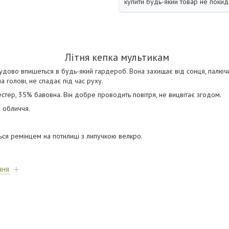
купити будь-який товар не покид
Літня кепка мультикам
удово впишеться в будь-який гардероб. Вона захищає від сонця, палюч
 голові, не спадає під час руху.
стер, 35% бавовна. Він добре проводить повітря, не вицвітає згодом.
 обличчя.
ся ремінцем на потилиці з липучкою велкро.
ння