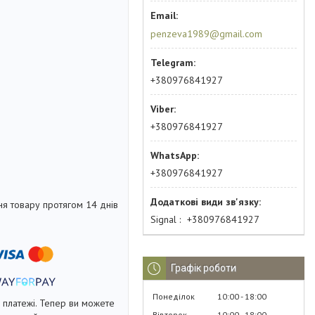
penzeva1989@gmail.com
+380976841927
+380976841927
+380976841927
я товару протягом 14 днів
Signal
+380976841927
Графік роботи
Понеділок
10:00
18:00
і платежі. Тепер ви можете
Вівторок
10:00
18:00