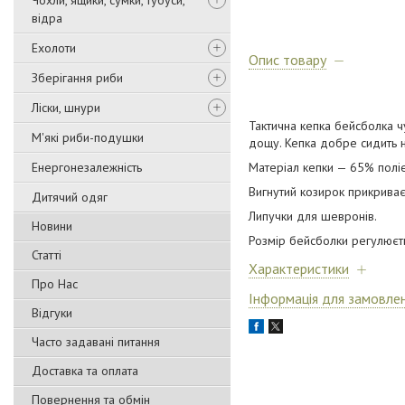
Чохли, ящики, сумки, тубуси,
відра
Ехолоти
Опис товару
Зберігання риби
Ліски, шнури
Тактична кепка бейсболка ч
М'які риби-подушки
дощу. Кепка добре сидить на
Енергонезалежність
Матеріал кепки — 65% поліе
Вигнутий козирок прикриває
Дитячий одяг
Липучки для шевронів.
Новини
Розмір бейсболки регулюєть
Статті
Характеристики
Про Нас
Інформація для замовле
Відгуки
Часто задавані питання
Доставка та оплата
Повернення та обмін