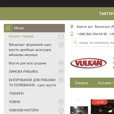
ТАКТИЧ
Харків, вул. Тюринська (Я
+380 (66) 054-30-90
+3
Каталог товарів
Військторг: формений одяг,
взуття, армійські аксесуари,
військова амуніція
Взуття для всієї родини
ЗИМОВА РИБАЛКА
ЕКІПІРУВАННЯ ДЛЯ РИБАЛКИ
Головна
Каталог 
ТА ПОЛЮВАННЯ - одяг, взуття
ТЮБІНГИ
ЧОВНИ
–22%
ЧОВНОВІ МОТОРИ