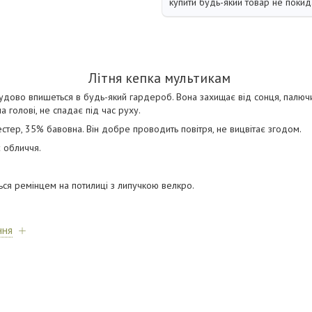
купити будь-який товар не покид
Літня кепка мультикам
удово впишеться в будь-який гардероб. Вона захищає від сонця, палюч
 голові, не спадає під час руху.
стер, 35% бавовна. Він добре проводить повітря, не вицвітає згодом.
 обличчя.
ся ремінцем на потилиці з липучкою велкро.
ння