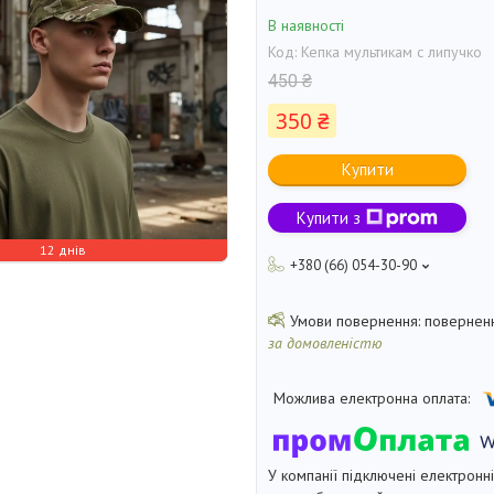
В наявності
Код:
Кепка мультикам с липучко
450 ₴
350 ₴
Купити
Купити з
12 днів
+380 (66) 054-30-90
поверненн
за домовленістю
У компанії підключені електронн