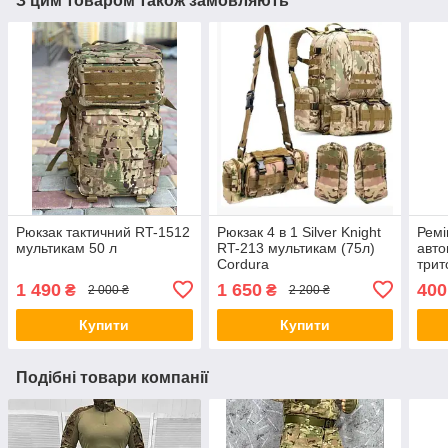
З цим товаром також замовляють
Рюкзак тактичний RT-1512
Рюкзак 4 в 1 Silver Knight
Ремі
мультикам 50 л
RT-213 мультикам (75л)
авто
Cordura
трит
збро
1 490
1 650
400
₴
₴
2 000 ₴
2 200 ₴
ремі
Купити
Купити
Подібні товари компанії