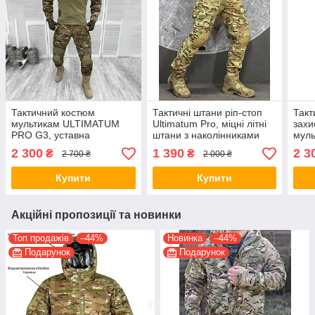
Тактичний костюм
Тактичні штани ріп-стоп
Такт
мультикам ULTIMATUM
Ultimatum Pro, міцні літні
захи
PRO G3, уставна
штани з наколінниками
муль
армійська форма
мультикам, форменні
такт
2 300
1 390
2 3
₴
₴
2 700 ₴
2 000 ₴
мультикам ЗСУ
штани з наколінниками
фор
Купити
Купити
Акційні пропозиції та новинки
Топ продажів
–44%
Новинка
–44%
Подарунок
Подарунок