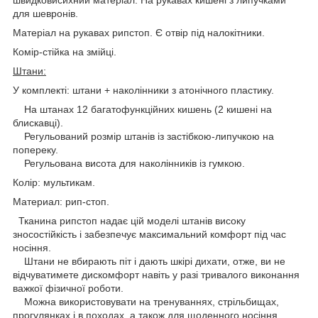
швидковисихний матеріал. На рукавах кишені з липучками
для шевронів.
Матеріал на рукавах рипстоп. Є отвір під налокітники.
Комір-стійка на змійці.
Штани:
У комплекті: штани + наколінники з атонічного пластику.
На штанах 12 багатофункційних кишень (2 кишені на
блискавці).
Регульований розмір штанів із застібкою-липучкою на
попереку.
Регульована висота для наколінників із гумкою.
Колір: мультикам.
Материал: рип-стоп.
Тканина рипстоп надає цій моделі штанів високу
зносостійкість і забезпечує максимальний комфорт під час
носіння.
Штани не вбирають піт і дають шкірі дихати, отже, ви не
відчуватимете дискомфорт навіть у разі тривалого виконання
важкої фізичної роботи.
Можна використовувати на тренуваннях, стрільбищах,
прогулянках і в походах, а також для щоденного носіння.