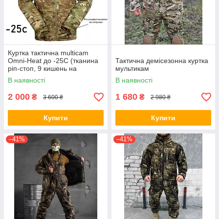
Куртка тактична multicam
Omni-Heat до -25С (тканина
Тактична демісезонна куртка
ріп-стоп, 9 кишень на
мультикам
блискавці)
В наявності
В наявності
2 000
1 680
₴
₴
3 600 ₴
2 980 ₴
Купити
Купити
–41%
–41%