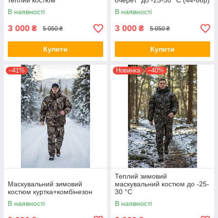
теплий костюм
очерет" до -25-30 °C (44-66р)
В наявності
В наявності
3 000
3 000
₴
₴
5 050 ₴
5 050 ₴
Купити
Купити
–41%
Новинка
–40%
Теплий зимовий
Маскувальний зимовий
маскувальний костюм до -25-
костюм куртка+комбінезон
30 °C
В наявності
В наявності