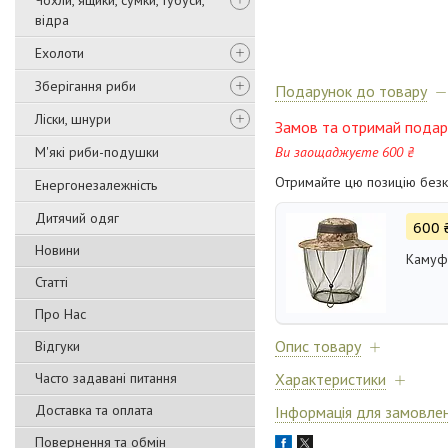
Чохли, ящики, сумки, тубуси,
відра
Ехолоти
Зберігання риби
Подарунок до товару
Ліски, шнури
Замов та отримай подар
М'які риби-подушки
Ви заощаджуєте 600 ₴
Отримайте цю позицію безк
Енергонезалежність
Дитячий одяг
600 
Новини
Камуфл
Статті
Про Нас
Опис товару
Відгуки
Часто задавані питання
Характеристики
Доставка та оплата
Інформація для замовле
Повернення та обмін