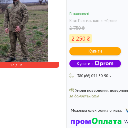
В наявності
Код:
Пиксель китель+брюки
2 750 ₴
2 250 ₴
Купити
Купити з
12 днів
+380 (66) 054-30-90
поверненн
за домовленістю