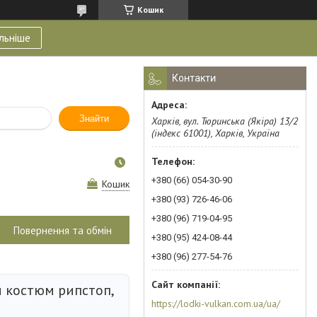
Кошик
льніше
Контакти
Знайти
Харків, вул. Тюринська (Якіра) 13/2
(індекс 61001), Харків, Україна
+380 (66) 054-30-90
Кошик
+380 (93) 726-46-06
+380 (96) 719-04-95
Повернення та обмін
+380 (95) 424-08-44
+380 (96) 277-54-76
 костюм рипстоп,
https://lodki-vulkan.com.ua/ua/