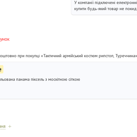
У компанії підключені електронн
купити будь-який товар не покид
унок
оштовно при покупці «Тактичний армійський костюм рипстоп, Туреччина
₴
ьована панама піксель з москітною сіткою
ння