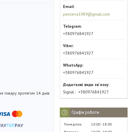
penzeva1989@gmail.com
+380976841927
+380976841927
+380976841927
Signal
+380976841927
я товару протягом 14 днів
Графік роботи
Понеділок
10:00
18:00
Вівторок
10:00
18:00