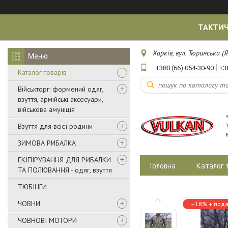
ТАКТИЧ
Харків, вул. Тюринська (Я
+380 (66) 054-30-90
+3
Каталог товарів
Військторг: формений одяг,
взуття, армійські аксесуари,
військова амуніція
Взуття для всієї родини
ЗИМОВА РИБАЛКА
ЕКІПІРУВАННЯ ДЛЯ РИБАЛКИ
Головна
Каталог 
ТА ПОЛЮВАННЯ - одяг, взуття
ТЮБІНГИ
ЧОВНИ
–18%
ЧОВНОВІ МОТОРИ