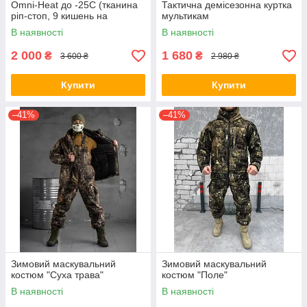
Omni-Heat до -25С (тканина
Тактична демісезонна куртка
ріп-стоп, 9 кишень на
мультикам
блискавці)
В наявності
В наявності
2 000
1 680
₴
₴
3 600 ₴
2 980 ₴
Купити
Купити
–41%
–41%
Зимовий маскувальний
Зимовий маскувальний
костюм "Суха трава"
костюм "Поле"
В наявності
В наявності