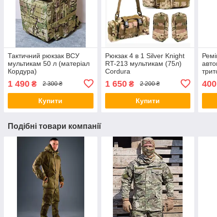
Тактичний рюкзак ВСУ
Рюкзак 4 в 1 Silver Knight
Ремі
мультикам 50 л (матеріал
RT-213 мультикам (75л)
авто
Кордура)
Cordura
трит
збро
1 490
1 650
400
₴
₴
2 300 ₴
2 200 ₴
ремі
Купити
Купити
Подібні товари компанії