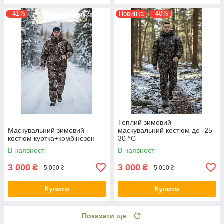
–41%
Новинка
–40%
Теплий зимовий
Маскувальний зимовий
маскувальний костюм до -25-
костюм куртка+комбінезон
30 °C
В наявності
В наявності
3 000
3 000
₴
₴
5 050 ₴
5 010 ₴
Купити
Купити
Показати ще