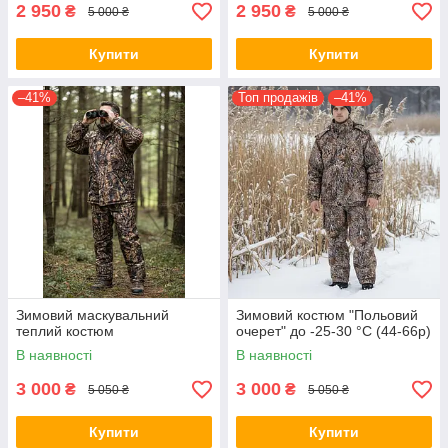
2 950
2 950
₴
₴
5 000 ₴
5 000 ₴
Купити
Купити
–41%
Топ продажів
–41%
Зимовий маскувальний
Зимовий костюм "Польовий
теплий костюм
очерет" до -25-30 °C (44-66р)
В наявності
В наявності
3 000
3 000
₴
₴
5 050 ₴
5 050 ₴
Купити
Купити