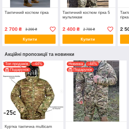
Тактичний костюм гірка
Тактичний костюм гірка 5
Такт
мультикам
гірка
2 700
2 400
2 5
₴
₴
3 200 ₴
2 700 ₴
Купити
Купити
Акційні пропозиції та новинки
Топ продажів
–44%
Новинка
–44%
Подарунок
Подарунок
Куртка тактична multicam