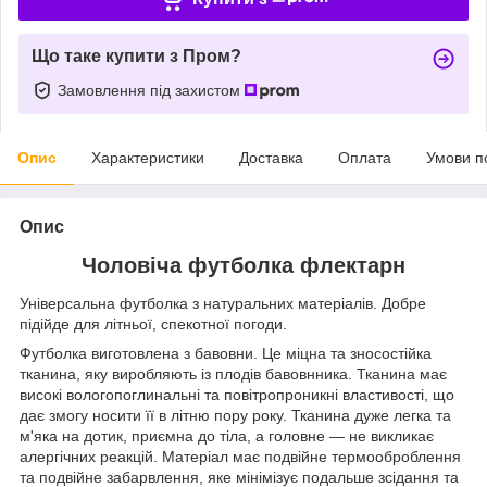
Що таке купити з Пром?
Замовлення під захистом
Опис
Характеристики
Доставка
Оплата
Умови п
Опис
Чоловіча футболка флектарн
Універсальна футболка з натуральних матеріалів. Добре
підійде для літньої, спекотної погоди.
Футболка виготовлена з бавовни. Це міцна та зносостійка
тканина, яку виробляють із плодів бавовнника. Тканина має
високі вологопоглинальні та повітропроникні властивості, що
дає змогу носити її в літню пору року. Тканина дуже легка та
м'яка на дотик, приємна до тіла, а головне — не викликає
алергічних реакцій. Матеріал має подвійне термооброблення
та подвійне забарвлення, яке мінімізує подальше зсідання та