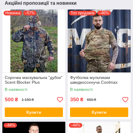
Акційні пропозиції та новинки
Новинка
–57%
Топ продажів
–46%
Сорочка маскувальна "дубок"
Футболка мультикам
Scent Blocker Plus
швидкосохнуча Coolmax
В наявності
В наявності
500
350
₴
₴
1 150 ₴
650 ₴
Купити
Купити
–44%
–44%