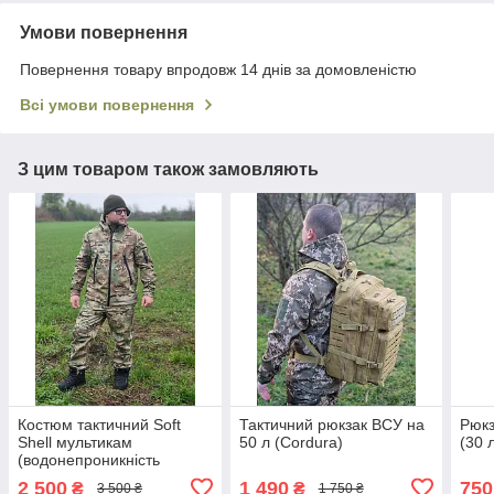
Умови повернення
Повернення товару впродовж 14 днів за домовленістю
Всі умови повернення
З цим товаром також замовляють
Костюм тактичний Soft
Тактичний рюкзак ВСУ на
Рюкз
Shell мультикам
50 л (Cordura)
(30 
(водонепроникність
10000мм)
2 500
1 490
750
₴
₴
3 500 ₴
1 750 ₴