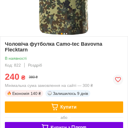
Чоловіча футболка Camo-tec Bavovna
Flecktarn
В наявності
Код: 822
Роздріб
240
₴
380 ₴
Мінімальна сума замовлення на сайті — 300 ₴
Економія
140 ₴
Залишилось
9 днів
Купити
або
Купити з