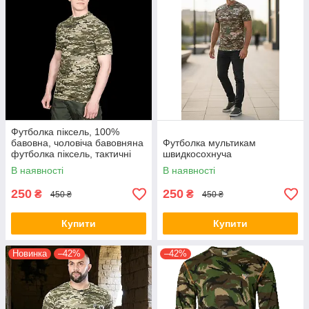
Футболка піксель, 100%
бавовна, чоловіча бавовняна
Футболка мультикам
футболка піксель, тактичні
швидкосохнуча
футболки для ЗСУ піксель
В наявності
В наявності
250
250
₴
₴
450 ₴
450 ₴
Купити
Купити
Новинка
–42%
–42%