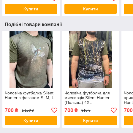
Купити
Купити
Подібні товари компанії
Чоловіча футболка Silent
Чоловіча футболка для
Чоло
Hunter з фазаном S, M, L
мисливців Silent Hunter
прин
(Польща) 4XL
Hunt
700
700
700
₴
₴
1 150 ₴
810 ₴
Купити
Купити