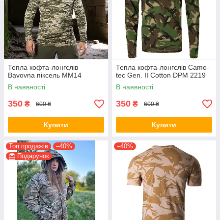
Тепла кофта-лонгслів
Тепла кофта-лонгслів Camo-
Bavovna піксель MM14
tec Gen. II Cotton DPM 2219
В наявності
В наявності
350
350
₴
₴
600 ₴
600 ₴
Купити
Купити
Топ продажів
–40%
–40%
Подарунок