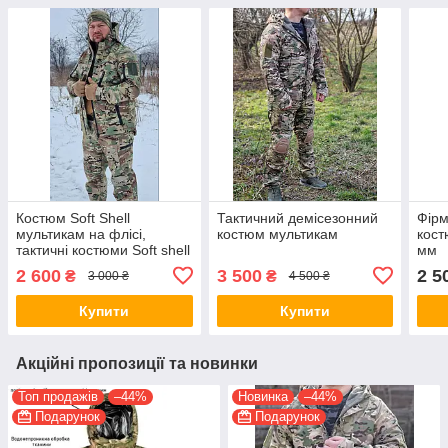
Костюм Soft Shell
Тактичний демісезонний
Фірм
мультикам на флісі,
костюм мультикам
кост
тактичні костюми Soft shell
мм
2 600
3 500
2 5
₴
₴
3 000 ₴
4 500 ₴
Купити
Купити
Акційні пропозиції та новинки
Топ продажів
–44%
Новинка
–44%
Подарунок
Подарунок