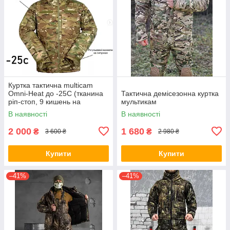
Куртка тактична multicam
Omni-Heat до -25С (тканина
Тактична демісезонна куртка
ріп-стоп, 9 кишень на
мультикам
блискавці)
В наявності
В наявності
2 000
1 680
₴
₴
3 600 ₴
2 980 ₴
Купити
Купити
–41%
–41%