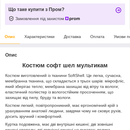
Що таке купити з Пром?
Замовлення під захистом
Опис
Характеристики
Доставка
Оплата
Умови п
Опис
Костюм софт шел мультикам
Костюм виготовлений із тканини SoftShell. Це легка, сучасна,
мембранна тканина, що складається з трьох шарів: мікрофліс,
який зберігає тепло; мембрана захищає від вітру та вологи;
еластичний поліестер із вологостійким просоченням, що
захищає від пилу, бруду та вологи.
Костюм легкий, повітропроникний, має ергономічний крій з
урахуванням анатомії людини, завдяки чому не сковує рухів,
досить зручний і комфортний.
Куртка подовжена, має дві внутрішні кишені; дві зовнішні
кишені спереду; дві зовнішні кишені на рукавах; велика