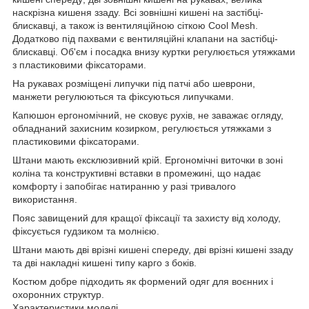
наскрізна кишеня ззаду. Всі зовнішні кишені на застібці-
блискавці, а також із вентиляційною сіткою Cool Mesh.
Додатково під пахвами є вентиляційні клапани на застібці-
блискавці. Об'єм і посадка внизу куртки регулюється утяжками
з пластиковими фіксаторами.
На рукавах розміщені липучки під патчі або шеврони,
манжети регулюються та фіксуються липучками.
Капюшон ергономічний, не сковує рухів, не заважає огляду,
обладнаний захисним козирком, регулюється утяжками з
пластиковими фіксаторами.
Штани мають ексклюзивний крій. Ергономічні виточки в зоні
коліна та конструктивні вставки в промежині, що надає
комфорту і запобігає натиранню у разі тривалого
використання.
Пояс завищений для кращої фіксації та захисту від холоду,
фіксується гудзиком та молнією.
Штани мають дві врізні кишені спереду, дві врізні кишені ззаду
та дві накладні кишені типу карго з боків.
Костюм добре підходить як формений одяг для воєнних і
охоронних структур.
Характеристики моделі