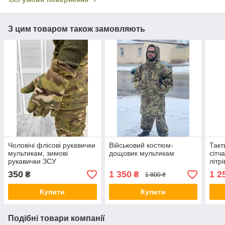
З цим товаром також замовляють
Чоловічі флісові рукавички
Військовий костюм-
Такт
мультикам, зимові
дощовик мультикам
сітч
рукавички ЗСУ
літр
(Cor
350
1 350
1 2
₴
₴
1 800 ₴
Купити
Купити
Подібні товари компанії