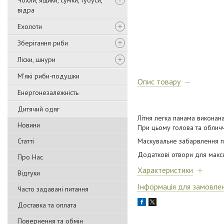
Чохли, ящики, сумки, тубуси,
відра
Ехолоти
Зберігання риби
Ліски, шнури
М'які риби-подушки
Опис товару
Енергонезалежність
Дитячий одяг
Літня легка панама виконана
Новини
При цьому голова та обличч
Статті
Маскувальне забарвлення пік
Додаткові отвори для макси
Про Нас
Характеристики
Відгуки
Інформація для замовле
Часто задавані питання
Доставка та оплата
Повернення та обмін