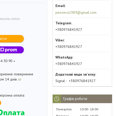
penzeva1989@gmail.com
иксель пятно
+380976841927
пити
+380976841927
54-30-90
+380976841927
повернення
гом 14 днів
за
Signal
+380976841927
Графік роботи
Понеділок
10:00
18:00
Вівторок
10:00
18:00