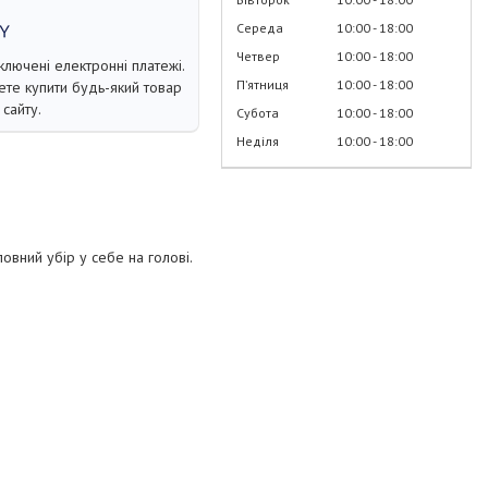
Середа
10:00
18:00
Четвер
10:00
18:00
ключені електронні платежі.
Пʼятниця
10:00
18:00
те купити будь-який товар
сайту.
Субота
10:00
18:00
Неділя
10:00
18:00
ловний убір у себе на голові.