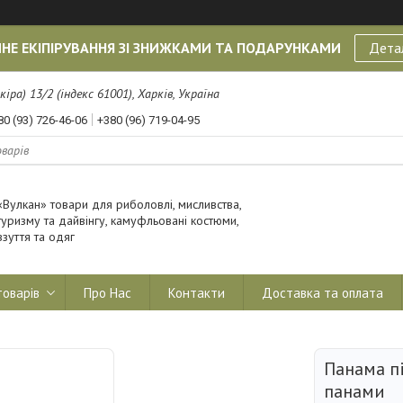
НЕ ЕКІПІРУВАННЯ ЗІ ЗНИЖКАМИ ТА ПОДАРУНКАМИ
Дета
кіра) 13/2 (індекс 61001), Харків, Україна
80 (93) 726-46-06
+380 (96) 719-04-95
«Вулкан» товари для риболовлі, мисливства,
туризму та дайвінгу, камуфльовані костюми,
взуття та одяг
товарів
Про Нас
Контакти
Доставка та оплата
Панама пі
панами