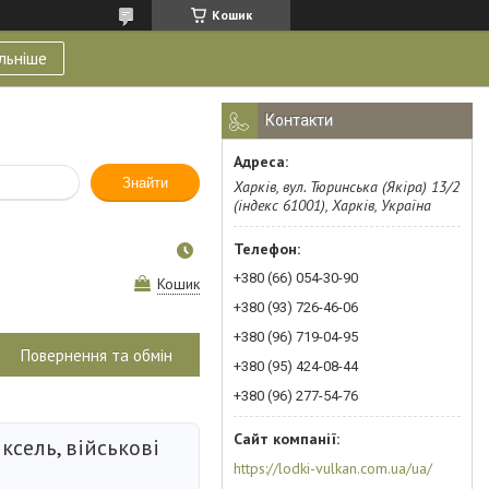
Кошик
льніше
Контакти
Знайти
Харків, вул. Тюринська (Якіра) 13/2
(індекс 61001), Харків, Україна
+380 (66) 054-30-90
Кошик
+380 (93) 726-46-06
+380 (96) 719-04-95
Повернення та обмін
+380 (95) 424-08-44
+380 (96) 277-54-76
ксель, військові
https://lodki-vulkan.com.ua/ua/