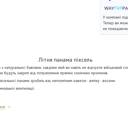
У компанії під
Тепер ви може
не покидаючи 
Літня панама піксель
 з натуральної бавовни, завдяки якій ви навіть не відчуєте військовий го
я будуть закриті від потрапляння прямих сонячних променів.
сельної панами зробить вас непомітним навесні - влітку - восени.
мальної вентиляції.
ння