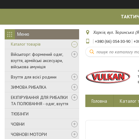
ТАКТИЧ
Харків, вул. Тюринська (Я
+380 (66) 054-30-90
+3
Каталог товарів
Військторг: формений одяг,
взуття, армійські аксесуари,
військова амуніція
Взуття для всієї родини
ЗИМОВА РИБАЛКА
ЕКІПІРУВАННЯ ДЛЯ РИБАЛКИ
Головна
Каталог 
ТА ПОЛЮВАННЯ - одяг, взуття
ТЮБІНГИ
ЧОВНИ
ЧОВНОВІ МОТОРИ